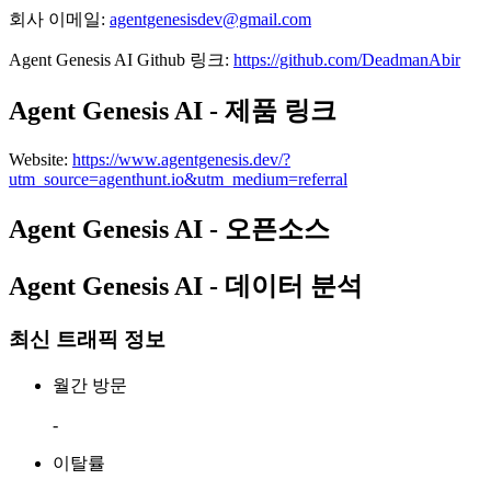
회사 이메일
:
agentgenesisdev@gmail.com
Agent Genesis AI
Github
링크
:
https://github.com/DeadmanAbir
Agent Genesis AI - 제품 링크
Website
:
https://www.agentgenesis.dev/?
utm_source=agenthunt.io&utm_medium=referral
Agent Genesis AI - 오픈소스
Agent Genesis AI - 데이터 분석
최신 트래픽 정보
월간 방문
-
이탈률