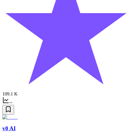
109.1 K
--
v0 AI