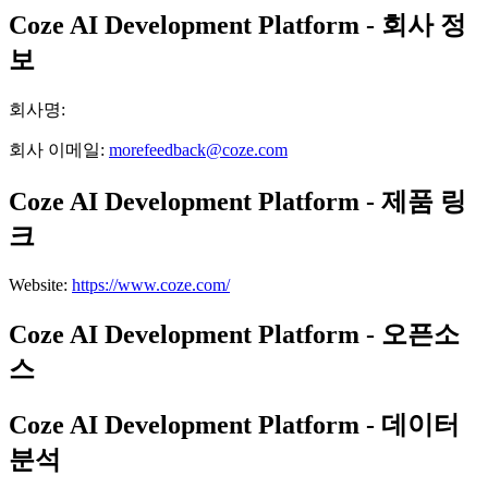
Coze AI Development Platform - 회사 정
보
회사명
:
회사 이메일
:
morefeedback@coze.com
Coze AI Development Platform - 제품 링
크
Website
:
https://www.coze.com/
Coze AI Development Platform - 오픈소
스
Coze AI Development Platform - 데이터
분석