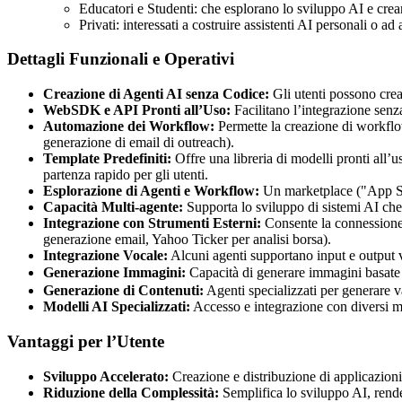
Educatori e Studenti: che esplorano lo sviluppo AI e crea
Privati: interessati a costruire assistenti AI personali o ad 
Dettagli Funzionali e Operativi
Creazione di Agenti AI senza Codice:
Gli utenti possono crea
WebSDK e API Pronti all’Uso:
Facilitano l’integrazione senza
Automazione dei Workflow:
Permette la creazione di workflo
generazione di email di outreach).
Template Predefiniti:
Offre una libreria di modelli pronti all
partenza rapido per gli utenti.
Esplorazione di Agenti e Workflow:
Un marketplace ("App Stor
Capacità Multi-agente:
Supporta lo sviluppo di sistemi AI ch
Integrazione con Strumenti Esterni:
Consente la connessione 
generazione email, Yahoo Ticker per analisi borsa).
Integrazione Vocale:
Alcuni agenti supportano input e output v
Generazione Immagini:
Capacità di generare immagini basa
Generazione di Contenuti:
Agenti specializzati per generare var
Modelli AI Specializzati:
Accesso e integrazione con diversi mo
Vantaggi per l’Utente
Sviluppo Accelerato:
Creazione e distribuzione di applicazioni 
Riduzione della Complessità:
Semplifica lo sviluppo AI, rend