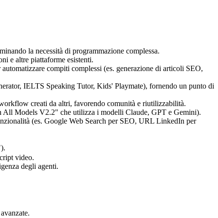
 eliminando la necessità di programmazione complessa.
ni e altre piattaforme esistenti.
 automatizzare compiti complessi (es. generazione di articoli SEO,
enerator, IELTS Speaking Tutor, Kids' Playmate), fornendo un punto di
rkflow creati da altri, favorendo comunità e riutilizzabilità.
h All Models V2.2" che utilizza i modelli Claude, GPT e Gemini).
le funzionalità (es. Google Web Search per SEO, URL LinkedIn per
).
cript video.
igenza degli agenti.
 avanzate.