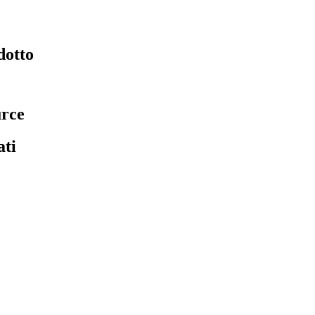
dotto
urce
ati