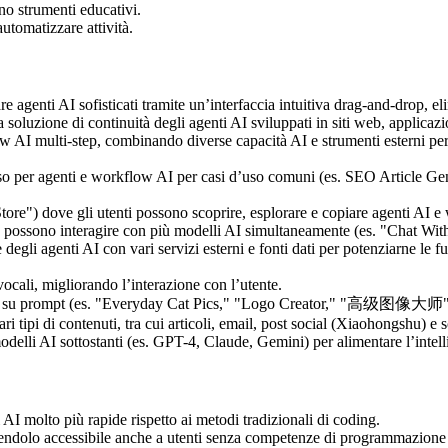
no strumenti educativi.
automatizzare attività.
re agenti AI sofisticati tramite un’interfaccia intuitiva drag-and-drop,
 soluzione di continuità degli agenti AI sviluppati in siti web, applicazio
w AI multi-step, combinando diverse capacità AI e strumenti esterni per
’uso per agenti e workflow AI per casi d’uso comuni (es. SEO Article G
e") dove gli utenti possono scoprire, esplorare e copiare agenti AI e wo
e possono interagire con più modelli AI simultaneamente (es. "Chat Wit
degli agenti AI con vari servizi esterni e fonti dati per potenziarne 
ocali, migliorando l’interazione con l’utente.
te su prompt (es. "Everyday Cat Pics," "Logo Creator," "高级图像大师"
i tipi di contenuti, tra cui articoli, email, post social (Xiaohongshu) e s
delli AI sottostanti (es. GPT-4, Claude, Gemini) per alimentare l’intell
AI molto più rapide rispetto ai metodi tradizionali di coding.
endolo accessibile anche a utenti senza competenze di programmazione