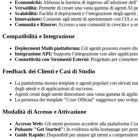
Economicità:
Abbassa la barriera di ingresso all’adozione dell’
Versatilità:
Permette di creare una vasta gamma di agenti AI per a
Scalabilità:
Facilita il deployment e l’integrazione degli agenti 
Innovazione:
Consente agli utenti di sperimentare con l’IA e s
Comunità e Risorse:
Accesso a una comunità in crescita e a una
Compatibilità e Integrazione
Deployment Multi-piattaforma:
Gli agenti possono essere di
Integrazione API:
Supporta l’integrazione con altre applicazion
Connettività con Strumenti Esterni:
Progettato per connettersi
Feedback dei Clienti e Casi di Studio
La piattaforma mostra template e agenti popolari con elevati n
degli utenti e di applicazioni di successo.
Agenti creati dagli utenti dimostrano una vasta gamma di applic
La presenza dei template "Coze Official" suggerisce uno svilupp
Modalità di Accesso e Attivazione
Accesso Web:
Gli utenti possono accedere alla piattaforma Coz
Pulsante "Get Started":
In evidenza nella homepage per permett
Guide Rapide:
Disponibili per aiutare gli utenti a comprendere 