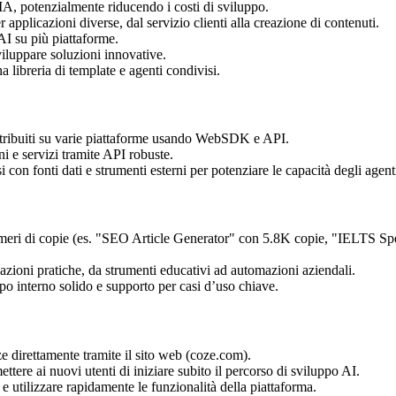
IA, potenzialmente riducendo i costi di sviluppo.
pplicazioni diverse, dal servizio clienti alla creazione di contenuti.
AI su più piattaforme.
viluppare soluzioni innovative.
 libreria di template e agenti condivisi.
stribuiti su varie piattaforme usando WebSDK e API.
i e servizi tramite API robuste.
 con fonti dati e strumenti esterni per potenziare le capacità degli agent
umeri di copie (es. "SEO Article Generator" con 5.8K copie, "IELTS Spe
azioni pratiche, da strumenti educativi ad automazioni aziendali.
o interno solido e supporto per casi d’uso chiave.
e direttamente tramite il sito web (coze.com).
ere ai nuovi utenti di iniziare subito il percorso di sviluppo AI.
e utilizzare rapidamente le funzionalità della piattaforma.