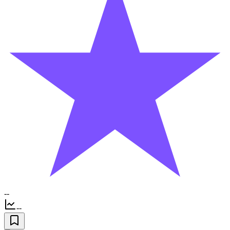
--
--