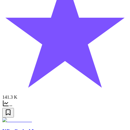
141.3 K
--