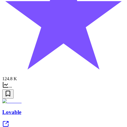
124.8 K
--
Lovable