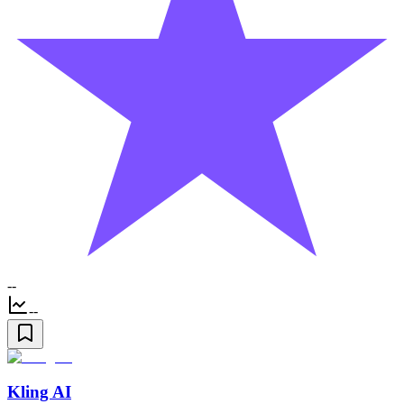
--
--
Kling AI