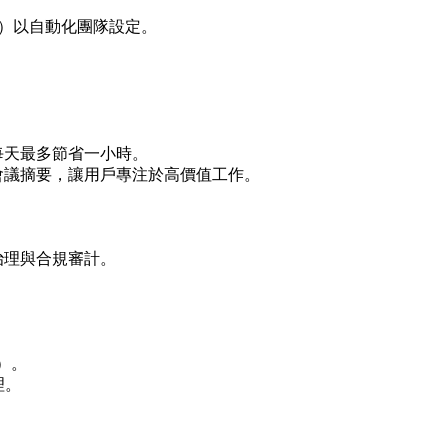
M）以自動化團隊設定。
每天最多節省一小時。
會議摘要，讓用戶專注於高價值工作。
。
。
治理與合規審計。
）。
理。