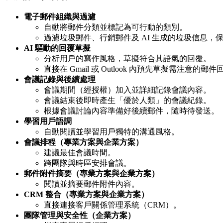
電子郵件組織與過濾
自動將郵件分類並標記為可行動的類別。
過濾垃圾郵件、行銷郵件及 AI 生成的垃圾信息，
AI 驅動的回覆草擬
分析用戶的寫作風格，草擬符合其語氣的回覆。
直接在 Gmail 或 Outlook 內預先草擬需注意的郵
會議記錄與後續處理
會議期間（經授權）加入並詳細記錄會議內容。
會議結束後即時產生「優於人類」的會議紀錄。
根據會議討論內容準備好後續郵件，隨時待發送。
學習用戶語調
自動閱讀並學習用戶獨特的溝通風格。
會議排程（專業方案與企業方案）
建議最佳會議時間。
跨團隊與時區安排會議。
郵件附件摘要（專業方案與企業方案）
閱讀並摘要郵件附件內容。
CRM 整合（專業方案與企業方案）
直接連接客戶關係管理系統（CRM）。
團隊管理與安全性（企業方案）