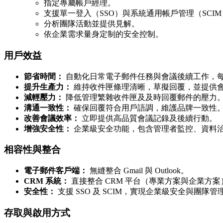
指定專屬帳戶經理。
支援單一登入（SSO）與系統通用帳戶管理（SCI
分析團隊活動並提供見解。
依企業需求量身定制的安全控制。
用戶效益
節省時間：
自動化日常電子郵件任務與會議後續工作，
提升生產力：
維持收件匣條理清晰，草擬回覆，並提供
減輕壓力：
降低管理繁雜收件匣及及時回覆郵件的壓力
溝通一致性：
確保回覆符合用戶語調，維護品牌一致性
改善會議效率：
立即提供高品質會議記錄及後續行動。
增強安全性：
企業級安全功能，包含管理者監控、資料
相容性與整合
電子郵件客戶端：
無縫整合 Gmail 與 Outlook。
CRM 系統：
直接整合 CRM 平台（專業方案與企業方案
安全性：
支援 SSO 及 SCIM，實現企業級安全與團隊管
存取與啟用方式