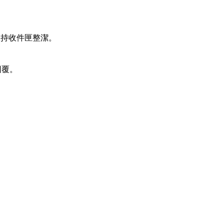
保持收件匣整潔。
件回覆。