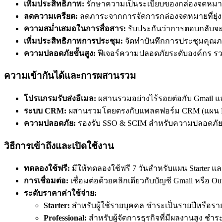
เพิ่มประสิทธิภาพ:
รักษาความเป็นระเบียบของกล่องจดหมาย ร
ลดความเครียด:
ลดภาระจากการจัดการกล่องจดหมายที่ยุ
ความสม่ำเสมอในการสื่อสาร:
รับประกันว่าการตอบกลับจะเ
เพิ่มประสิทธิภาพการประชุม:
จัดทำบันทึกการประชุมคุณภา
ความปลอดภัยขั้นสูง:
ฟีเจอร์ความปลอดภัยระดับองค์กร ร
ความเข้ากันได้และการผสานรวม
โปรแกรมรับส่งอีเมล:
ผสานรวมอย่างไร้รอยต่อกับ Gmail แ
ระบบ CRM:
ผสานรวมโดยตรงกับแพลตฟอร์ม CRM (แผน Profe
ความปลอดภัย:
รองรับ SSO & SCIM สำหรับความปลอดภัย
วิธีการเข้าถึงและเปิดใช้งาน
ทดลองใช้ฟรี:
มีให้ทดลองใช้ฟรี 7 วันสำหรับแผน Starter และ
การเชื่อมต่อ:
เชื่อมต่อด้วยคลิกเดียวกับบัญชี Gmail หรือ Ou
ระดับราคาค่าใช้จ่าย:
Starter:
สำหรับผู้ใช้รายบุคคล ชำระเป็นรายปีหรือรา
Professional:
สำหรับผู้จัดการธุรกิจที่มีผลงานสูง ชำ