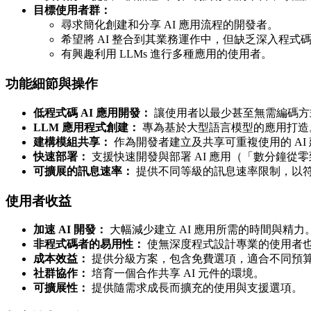
目標使用者群：
尋求簡化創建和分享 AI 應用流程的開發者。
希望將 AI 整合到其業務運作中，但缺乏深入程式
有興趣利用 LLMs 進行多種應用的使用者。
功能細節與操作
低程式碼 AI 應用開發：
讓使用者以最少甚至無需編碼方式
LLM 應用程式創建：
專為基於大型語言模型的應用打造
建構模組共享：
作為開發者建立及共享可重複使用的 AI
快速部署：
支援快速開發與部署 AI 應用（「數分鐘從
可擴展的訊息速率：
提供不同等級的訊息速率限制，以符合不
使用者收益
加速 AI 開發：
大幅減少建立 AI 應用所需的時間與精力
非程式碼者的易用性：
使無深度程式設計專業的使用者也能
成本效益：
提供分級方案，包含免費選項，適合不同預
社群協作：
培育一個合作共享 AI 元件的環境。
可擴展性：
提供隨需求成長而擴充的使用與支援選項。