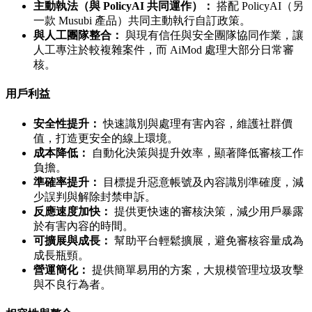
主動執法（與 PolicyAI 共同運作）：
搭配 PolicyAI（另
一款 Musubi 產品）共同主動執行自訂政策。
與人工團隊整合：
與現有信任與安全團隊協同作業，讓
人工專注於較複雜案件，而 AiMod 處理大部分日常審
核。
用戶利益
安全性提升：
快速識別與處理有害內容，維護社群價
值，打造更安全的線上環境。
成本降低：
自動化決策與提升效率，顯著降低審核工作
負擔。
準確率提升：
目標提升惡意帳號及內容識別準確度，減
少誤判與解除封禁申訴。
反應速度加快：
提供更快速的審核決策，減少用戶暴露
於有害內容的時間。
可擴展與成長：
幫助平台輕鬆擴展，避免審核容量成為
成長瓶頸。
營運簡化：
提供簡單易用的方案，大規模管理垃圾攻擊
與不良行為者。