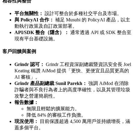
相容性與整合
平台無關性：
設計可整合於多種社交平台及市場。
與 PolicyAI 合作：
補足 Musubi 的 PolicyAI 產品，以主
動執行政策及自訂政策部署。
API/SDK 整合（隱含）：
通常透過 API 或 SDK 整合至
現有平台基礎設施。
客戶回饋與案例
Grindr 認可：
Grindr 工程資深副總裁暨資訊安全長 Joel
Keating 稱讚 AiMod 提供「更快、更便宜且品質更高的
AI 審核」。
Grindr 產品副總裁 Sunil Parekh：
強調 AiMod 在消除
詐騙者與不良行為者上的高度準確性，以及其管理垃圾
攻擊之營運簡易性。
報告數據：
無限且輕鬆的擴展能力。
降低 84% 的審核工作負擔。
現況使用：
目前保護超過 4,500 萬用戶並持續增長，涵
蓋多個平台。