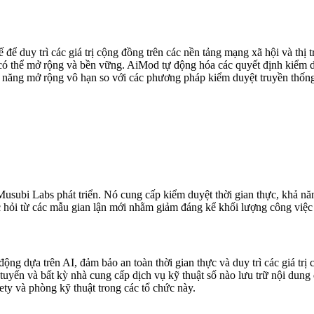
 để duy trì các giá trị cộng đồng trên các nền tảng mạng xã hội và thị 
có thể mở rộng và bền vững. AiMod tự động hóa các quyết định kiểm duy
ả năng mở rộng vô hạn so với các phương pháp kiểm duyệt truyền thốn
Musubi Labs phát triển. Nó cung cấp kiểm duyệt thời gian thực, khả nă
ọc hỏi từ các mẫu gian lận mới nhằm giảm đáng kể khối lượng công việc
ng dựa trên AI, đảm bảo an toàn thời gian thực và duy trì các giá trị 
 tuyến và bất kỳ nhà cung cấp dịch vụ kỹ thuật số nào lưu trữ nội dun
y và phòng kỹ thuật trong các tổ chức này.