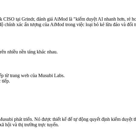
& CISO tại Grindr, đánh giá AiMod là "kiểm duyệt AI nhanh hơn, rẻ hơ
ộ chính xác ấn tượng của AiMod trong việc loại bỏ kẻ lừa đảo và đối 
rên nhiều nền tảng khác nhau.
ếp từ trang web của Musubi Labs.
 tiếp.
subi phát triển. Nó được thiết kế để tự động quyết định kiểm duyệt th
ã hội và thị trường trực tuyến.