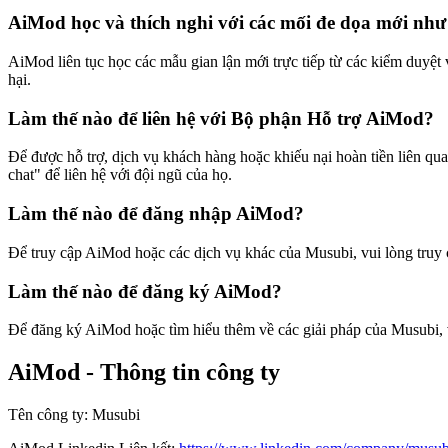
AiMod học và thích nghi với các mối đe dọa mới như
AiMod liên tục học các mẫu gian lận mới trực tiếp từ các kiểm duyệt 
hại.
Làm thế nào để liên hệ với Bộ phận Hỗ trợ AiMod?
Để được hỗ trợ, dịch vụ khách hàng hoặc khiếu nại hoàn tiền liên 
chat" để liên hệ với đội ngũ của họ.
Làm thế nào để đăng nhập AiMod?
Để truy cập AiMod hoặc các dịch vụ khác của Musubi, vui lòng truy 
Làm thế nào để đăng ký AiMod?
Để đăng ký AiMod hoặc tìm hiểu thêm về các giải pháp của Musubi, 
AiMod - Thông tin công ty
Tên công ty
:
Musubi