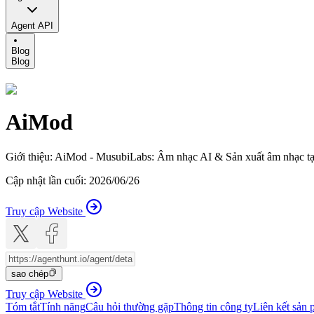
Agent API
Blog
Blog
AiMod
Giới thiệu
:
AiMod - MusubiLabs: Âm nhạc AI & Sản xuất âm nhạc tạ
Cập nhật lần cuối
:
2026/06/26
Truy cập Website
sao chép
Truy cập Website
Tóm tắt
Tính năng
Câu hỏi thường gặp
Thông tin công ty
Liên kết sản