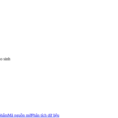
o sinh
 phẩm
Mã nguồn mở
Phân tích dữ liệu