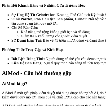
Phản Hồi Khách Hàng và Nghiên Cứu Trường Hợp
Sự Ủng Hộ Từ Grindr:
Joel Keating, Phó Chủ tịch Kỹ thuật 
Sunil Parekh, Phó Chủ tịch Sản phẩm, Grindr:
Nổi bật về đ
tấn công spam trên quy mô lớn.
Chỉ Số Báo Cáo:
Khả năng mở rộng không giới hạn và dễ dàng.
Giảm 84% khối lượng công việc kiểm duyệt.
Sử Dụng Hiện Tại:
Bảo vệ 45 triệu người dùng và đang tăng t
Phương Thức Truy Cập và Kích Hoạt
Đặt Lịch Dùng Thử:
Người dùng có thể yêu cầu demo trực ti
Liên Hệ Bán Hàng:
Ngụ ý quy trình bán hàng và tích hợp trực
AiMod - Câu hỏi thường gặp
AiMod là gì?
AiMod là một giải pháp kiểm duyệt nội dung được hỗ trợ bởi AI, do Mu
kiểm duyệt quy mô lớn, hiệu quả và chất lượng cao cho các nền tảng x