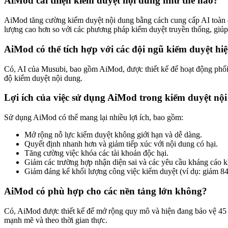
AiMod cải thiện kiểm duyệt nội dung như thế nào?
AiMod tăng cường kiểm duyệt nội dung bằng cách cung cấp AI toàn d
lượng cao hơn so với các phương pháp kiểm duyệt truyền thống, giúp 
AiMod có thể tích hợp với các đội ngũ kiểm duyệt hi
Có, AI của Musubi, bao gồm AiMod, được thiết kế để hoạt động phối 
độ kiểm duyệt nội dung.
Lợi ích của việc sử dụng AiMod trong kiểm duyệt nội
Sử dụng AiMod có thể mang lại nhiều lợi ích, bao gồm:
Mở rộng nỗ lực kiểm duyệt không giới hạn và dễ dàng.
Quyết định nhanh hơn và giảm tiếp xúc với nội dung có hại.
Tăng cường việc khóa các tài khoản độc hại.
Giảm các trường hợp nhận diện sai và các yêu cầu kháng cáo k
Giảm đáng kể khối lượng công việc kiểm duyệt (ví dụ: giảm 8
AiMod có phù hợp cho các nền tảng lớn không?
Có, AiMod được thiết kế để mở rộng quy mô và hiện đang bảo vệ 45 t
mạnh mẽ và theo thời gian thực.