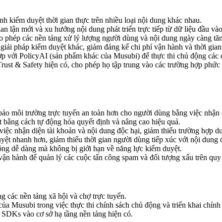
h kiểm duyệt thời gian thực trên nhiều loại nội dung khác nhau.
ian lận mới và xu hướng nội dung phát triển trực tiếp từ dữ liệu đầu và
 phép các nền tảng xử lý lượng người dùng và nội dung ngày càng tă
 giải pháp kiểm duyệt khác, giảm đáng kể chi phí vận hành và thời gian
 với PolicyAI (sản phẩm khác của Musubi) để thực thi chủ động các c
ust & Safety hiện có, cho phép họ tập trung vào các trường hợp phức 
bảo môi trường trực tuyến an toàn hơn cho người dùng bằng việc nhận 
 bằng cách tự động hóa quyết định và nâng cao hiệu quả.
ệc nhận diện tài khoản và nội dung độc hại, giảm thiểu trường hợp dư
ệt nhanh hơn, giảm thiểu thời gian người dùng tiếp xúc với nội dung 
ng dễ dàng mà không bị giới hạn về năng lực kiểm duyệt.
vận hành để quản lý các cuộc tấn công spam và đối tượng xấu trên quy
ng các nền tảng xã hội và chợ trực tuyến.
a Musubi trong việc thực thi chính sách chủ động và triển khai chính 
SDKs vào cơ sở hạ tầng nền tảng hiện có.