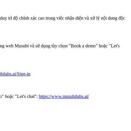
duy trì độ chính xác cao trong việc nhận diện và xử lý nội dung độc
trang web Musubi và sử dụng tùy chọn "Book a demo" hoặc "Let's
ilabs.ai/Sign-in
" hoặc "Let's chat":
https://www.musubilabs.ai/