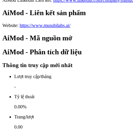
AiMod
Linkedin
Liên kết
:
https://www.linkedin.com/company/musub
AiMod - Liên kết sản phẩm
Website
:
https://www.musubilabs.ai/
AiMod - Mã nguồn mở
AiMod - Phân tích dữ liệu
Thông tin truy cập mới nhất
Lượt truy cập/tháng
-
Tỷ lệ thoát
0.00%
Trang/lượt
0.00