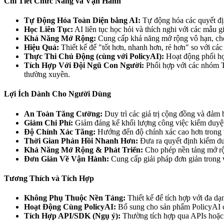
Chi Tiết Chức Năng và Vận Hành
Tự Động Hóa Toàn Diện bằng AI:
Tự động hóa các quyết địn
Học Liên Tục:
AI liên tục học hỏi và thích nghi với các mẫu g
Khả Năng Mở Rộng:
Cung cấp khả năng mở rộng vô hạn, cho
Hiệu Quả:
Thiết kế để "tốt hơn, nhanh hơn, rẻ hơn" so với các
Thực Thi Chủ Động (cùng với PolicyAI):
Hoạt động phối hợp
Tích Hợp Với Đội Ngũ Con Người:
Phối hợp với các nhóm Tr
thường xuyên.
Lợi Ích Dành Cho Người Dùng
An Toàn Tăng Cường:
Duy trì các giá trị cộng đồng và đảm 
Giảm Chi Phí:
Giảm đáng kể khối lượng công việc kiểm duyệt
Độ Chính Xác Tăng:
Hướng đến độ chính xác cao hơn trong vi
Thời Gian Phản Hồi Nhanh Hơn:
Đưa ra quyết định kiểm duy
Khả Năng Mở Rộng & Phát Triển:
Cho phép nền tảng mở rộ
Đơn Giản Về Vận Hành:
Cung cấp giải pháp đơn giản trong 
Tương Thích và Tích Hợp
Không Phụ Thuộc Nền Tảng:
Thiết kế để tích hợp với đa dạ
Hoạt Động Cùng PolicyAI:
Bổ sung cho sản phẩm PolicyAI củ
Tích Hợp API/SDK (Ngụ ý):
Thường tích hợp qua APIs hoặc 