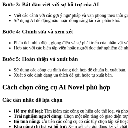
Bước 3: Bắt đầu viết với sự hỗ trợ của AI
Viết các cảnh với các gợi ý ngữ pháp và văn phong theo thời gi
Sử dụng AI để động não hoặc đồng sáng tác các phần khó.
Bước 4: Chỉnh sửa và xem xét
Phân tích nhịp điệu, giọng điệu và sự phát triển của nhân vật vớ
Hợp tác với các biên tập viên hoặc người đọc thử nghiệm để n
Bước 5: Hoàn thiện và xuất bản
Sử dụng các công cụ định dạng tích hợp để chuẩn bị xuất bản.
Xuất ở các định dạng ưa thích để gửi hoặc tự xuất bản.
Cách chọn công cụ AI Novel phù hợp
Các cân nhắc để lựa chọn
Hỗ trợ thể loại:
Tìm kiếm các công cụ hiểu các thể loại và pho
Trải nghiệm người dùng:
Chọn một nền tảng có giao diện trự
Bộ tính năng:
Ưu tiên các công cụ có các tùy chọn lập kế hoạ
Khả năng chi trả và hỗ trợ:
Xem xét các gói đăng ký và chất 