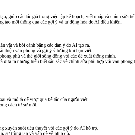
tạo, giúp các tác giả trong việc lập kế hoạch, viết nháp và chỉnh sửa ti
áng tạo mới thông qua các gợi ý và tự động hóa do AI điều khiển.
ân vật và bối cảnh bằng các dàn ý do AI tạo ra.
i thiện văn phong và gợi ý ý tưởng khi bạn viết.
hong phú và thế giới sống động với các đề xuất thông minh.
à đưa ra những hiểu biết sâu sắc về chỉnh sửa phù hợp với văn phong 
hoại và mô tả để vượt qua bế tắc của người viết.
ong cách tự sự mới.
 xuyên suốt tiểu thuyết với các gợi ý do AI hỗ trợ.
 sự trùng lặp và vấn đề về nhịp độ.