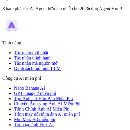
Khám phá các AI Agent hữu ích nhất cho 2026cùng Agent Hunt!
Tính năng
Tác nhân mới nhất
Tác nhân thịnh hành
Tác nhân mã nguồn mở
Danh sách mô hình LLM
Công cụ AI miễn phí
Nano Banana AI
GPT Image 2 miễn phí
Tạo Ảnh Từ Văn Bản Miễn Phí
Chuyển Ảnh sang Ảnh AI Miễn Phí
Trình Chỉnh Ảnh AI Miễn Phí
Trình thay đổi hình ảnh AI miễn phí
MiniMax H3 miễn phí
Trình tạo ảnh Flux AI