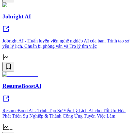
Jobright AI
Jobright AI - Huấn luyện viên nghề nghiệp AI của bạn, Trình tạo sơ
yếu lý lịch, Chuẩn bị phỏng vấn và Trợ lý tìm việc
--
ResumeBoostAI
ResumeBoostAI - Trình Tạo Sơ Yếu Lý Lịch AI cho Tối Ưu Hóa
Phát Triển Sự Nghiệp & Thành Công Ứng Tuyển Việc Làm
--