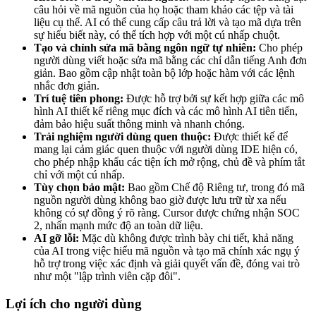
câu hỏi về mã nguồn của họ hoặc tham khảo các tệp và tài
liệu cụ thể. AI có thể cung cấp câu trả lời và tạo mã dựa trên
sự hiểu biết này, có thể tích hợp với một cú nhấp chuột.
Tạo và chỉnh sửa mã bằng ngôn ngữ tự nhiên:
Cho phép
người dùng viết hoặc sửa mã bằng các chỉ dẫn tiếng Anh đơn
giản. Bao gồm cập nhật toàn bộ lớp hoặc hàm với các lệnh
nhắc đơn giản.
Trí tuệ tiên phong:
Được hỗ trợ bởi sự kết hợp giữa các mô
hình AI thiết kế riêng mục đích và các mô hình AI tiên tiến,
đảm bảo hiệu suất thông minh và nhanh chóng.
Trải nghiệm người dùng quen thuộc:
Được thiết kế để
mang lại cảm giác quen thuộc với người dùng IDE hiện có,
cho phép nhập khẩu các tiện ích mở rộng, chủ đề và phím tắt
chỉ với một cú nhấp.
Tùy chọn bảo mật:
Bao gồm Chế độ Riêng tư, trong đó mã
nguồn người dùng không bao giờ được lưu trữ từ xa nếu
không có sự đồng ý rõ ràng. Cursor được chứng nhận SOC
2, nhấn mạnh mức độ an toàn dữ liệu.
AI gỡ lỗi:
Mặc dù không được trình bày chi tiết, khả năng
của AI trong việc hiểu mã nguồn và tạo mã chính xác ngụ ý
hỗ trợ trong việc xác định và giải quyết vấn đề, đóng vai trò
như một "lập trình viên cặp đôi".
Lợi ích cho người dùng