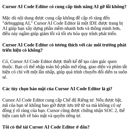
Cursor AI Code Editor có cung cấp tính năng AI gỡ lỗi không?
Mặc dù nội dung được cung cấp không đề cập rõ ràng đến
"debugging AI," Cursor AI Code Editor là một IDE được trang bị
AI giúp bạn xây dựng phần mềm nhanh hơn và thông minh hơn,
điều này ngầm giúp giảm lỗi và tối ưu hóa quy trình phát triển.
Cursor AI Code Editor có tương thích với các môi trường phát
triển hiện có không?
Có, Cursor AI Code Editor được thiết kế để tạo cảm giác quen
thuộc. Bạn có thể nhập toàn bộ phần mở rộng, giao diện và phím tắt
hiện có chỉ với một lần nhấp, giúp quá trình chuyển đổi diễn ra suôn
sẻ.
Các tùy chọn bảo mật của Cursor AI Code Editor là gì?
Cursor AI Code Editor cung cấp Chế độ Riêng tư. Nếu được bật,
mã của bạn sẽ không bao giờ được lưu trữ từ xa mà không có sự
đồng ý rõ ràng của bạn. Cursor cũng được chứng nhận SOC 2, thể
hiện cam kết về bảo mật và quyền riêng tư.
Tôi có thể tải Cursor AI Code Editor ở đâu?