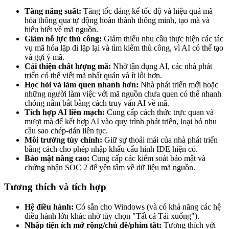
Tăng năng suất:
Tăng tốc đáng kể tốc độ và hiệu quả mã
hóa thông qua tự động hoàn thành thông minh, tạo mã và
hiểu biết về mã nguồn.
Giảm nỗ lực thủ công:
Giảm thiểu nhu cầu thực hiện các tác
vụ mã hóa lặp đi lặp lại và tìm kiếm thủ công, vì AI có thể tạo
và gợi ý mã.
Cải thiện chất lượng mã:
Nhờ tận dụng AI, các nhà phát
triển có thể viết mã nhất quán và ít lỗi hơn.
Học hỏi và làm quen nhanh hơn:
Nhà phát triển mới hoặc
những người làm việc với mã nguồn chưa quen có thể nhanh
chóng nắm bắt bằng cách truy vấn AI về mã.
Tích hợp AI liền mạch:
Cung cấp cách thức trực quan và
mượt mà để kết hợp AI vào quy trình phát triển, loại bỏ nhu
cầu sao chép-dán liên tục.
Môi trường tùy chỉnh:
Giữ sự thoải mái của nhà phát triển
bằng cách cho phép nhập khẩu cấu hình IDE hiện có.
Bảo mật nâng cao:
Cung cấp các kiểm soát bảo mật và
chứng nhận SOC 2 để yên tâm về dữ liệu mã nguồn.
Tương thích và tích hợp
Hệ điều hành:
Có sẵn cho Windows (và có khả năng các hệ
điều hành lớn khác nhờ tùy chọn "Tất cả Tải xuống").
Nhập tiện ích mở rộng/chủ đề/phím tắt:
Tương thích với