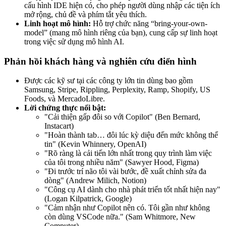
cấu hình IDE hiện có, cho phép người dùng nhập các tiện ích
mở rộng, chủ đề và phím tắt yêu thích.
Linh hoạt mô hình:
Hỗ trợ chức năng “bring-your-own-
model” (mang mô hình riêng của bạn), cung cấp sự linh hoạt
trong việc sử dụng mô hình AI.
Phản hồi khách hàng và nghiên cứu điển hình
Được các kỹ sư tại các công ty lớn tin dùng bao gồm
Samsung, Stripe, Rippling, Perplexity, Ramp, Shopify, US
Foods, và MercadoLibre.
Lời chứng thực nổi bật:
"Cải thiện gấp đôi so với Copilot" (Ben Bernard,
Instacart)
"Hoàn thành tab… đôi lúc kỳ diệu đến mức không thể
tin" (Kevin Whinnery, OpenAI)
"Rõ ràng là cải tiến lớn nhất trong quy trình làm việc
của tôi trong nhiều năm" (Sawyer Hood, Figma)
"Đi trước trí não tôi vài bước, đề xuất chỉnh sửa đa
dòng" (Andrew Milich, Notion)
"Công cụ AI dành cho nhà phát triển tốt nhất hiện nay"
(Logan Kilpatrick, Google)
"Cảm nhận như Copilot nên có. Tôi gần như không
còn dùng VSCode nữa." (Sam Whitmore, New
Computer)