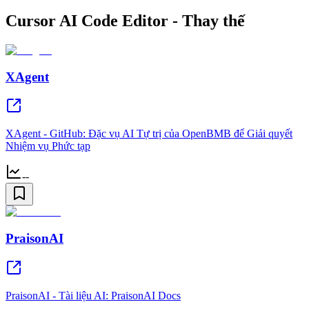
Cursor AI Code Editor - Thay thế
XAgent
XAgent - GitHub: Đặc vụ AI Tự trị của OpenBMB để Giải quyết
Nhiệm vụ Phức tạp
--
PraisonAI
PraisonAI - Tài liệu AI: PraisonAI Docs