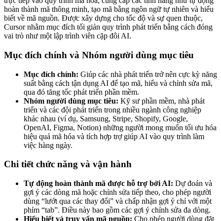
trực tiếp vào quy trình mã hóa, cung cấp các tính năng như tự động
hoàn thành mã thông minh, tạo mã bằng ngôn ngữ tự nhiên và hiểu
biết về mã nguồn. Được xây dựng cho tốc độ và sự quen thuộc,
Cursor nhằm mục đích tối giản quy trình phát triển bằng cách đóng
vai trò như một lập trình viên cặp đôi AI.
Mục đích chính và Nhóm người dùng mục tiêu
Mục đích chính:
Giúp các nhà phát triển trở nên cực kỳ năng
suất bằng cách tận dụng AI để tạo mã, hiểu và chỉnh sửa mã,
qua đó tăng tốc phát triển phần mềm.
Nhóm người dùng mục tiêu:
Kỹ sư phần mềm, nhà phát
triển và các đội phát triển trong nhiều ngành công nghiệp
khác nhau (ví dụ, Samsung, Stripe, Shopify, Google,
OpenAI, Figma, Notion) những người mong muốn tối ưu hóa
hiệu quả mã hóa và tích hợp trợ giúp AI vào quy trình làm
việc hàng ngày.
Chi tiết chức năng và vận hành
Tự động hoàn thành mã được hỗ trợ bởi AI:
Dự đoán và
gợi ý các dòng mã hoặc chỉnh sửa tiếp theo, cho phép người
dùng “lướt qua các thay đổi” và chấp nhận gợi ý chỉ với một
phím “tab”. Điều này bao gồm các gợi ý chỉnh sửa đa dòng.
Hiểu biết và truy vấn mã nguồn:
Cho phép người dùng đặt