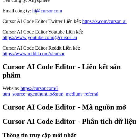
Tên công ty
:
Anysphere
Email công ty
:
hi@cursor.com
Cursor AI Code Editor
Twitter
Liên kết
:
https://x.com/cursor_ai
Cursor AI Code Editor
Youtube
Liên kết
:
https://www.youtube.com/@cursor_ai
Cursor AI Code Editor
Reddit
Liên kết
:
https://www.reddit.com/r/cursor
Cursor AI Code Editor - Liên kết sản
phẩm
Website
:
https://cursor.com/?
utm_source=agenthunt.io&utm_medium=referral
Cursor AI Code Editor - Mã nguồn mở
Cursor AI Code Editor - Phân tích dữ liệu
Thông tin truy cập mới nhất