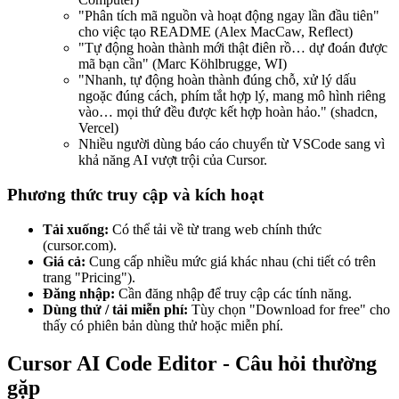
"Phân tích mã nguồn và hoạt động ngay lần đầu tiên"
cho việc tạo README (Alex MacCaw, Reflect)
"Tự động hoàn thành mới thật điên rồ… dự đoán được
mã bạn cần" (Marc Köhlbrugge, WI)
"Nhanh, tự động hoàn thành đúng chỗ, xử lý dấu
ngoặc đúng cách, phím tắt hợp lý, mang mô hình riêng
vào… mọi thứ đều được kết hợp hoàn hảo." (shadcn,
Vercel)
Nhiều người dùng báo cáo chuyển từ VSCode sang vì
khả năng AI vượt trội của Cursor.
Phương thức truy cập và kích hoạt
Tải xuống:
Có thể tải về từ trang web chính thức
(cursor.com).
Giá cả:
Cung cấp nhiều mức giá khác nhau (chi tiết có trên
trang "Pricing").
Đăng nhập:
Cần đăng nhập để truy cập các tính năng.
Dùng thử / tải miễn phí:
Tùy chọn "Download for free" cho
thấy có phiên bản dùng thử hoặc miễn phí.
Cursor AI Code Editor - Câu hỏi thường
gặp