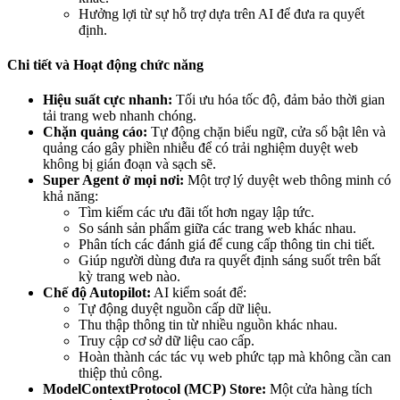
Hưởng lợi từ sự hỗ trợ dựa trên AI để đưa ra quyết
định.
Chi tiết và Hoạt động chức năng
Hiệu suất cực nhanh:
Tối ưu hóa tốc độ, đảm bảo thời gian
tải trang web nhanh chóng.
Chặn quảng cáo:
Tự động chặn biểu ngữ, cửa sổ bật lên và
quảng cáo gây phiền nhiễu để có trải nghiệm duyệt web
không bị gián đoạn và sạch sẽ.
Super Agent ở mọi nơi:
Một trợ lý duyệt web thông minh có
khả năng:
Tìm kiếm các ưu đãi tốt hơn ngay lập tức.
So sánh sản phẩm giữa các trang web khác nhau.
Phân tích các đánh giá để cung cấp thông tin chi tiết.
Giúp người dùng đưa ra quyết định sáng suốt trên bất
kỳ trang web nào.
Chế độ Autopilot:
AI kiểm soát để:
Tự động duyệt nguồn cấp dữ liệu.
Thu thập thông tin từ nhiều nguồn khác nhau.
Truy cập cơ sở dữ liệu cao cấp.
Hoàn thành các tác vụ web phức tạp mà không cần can
thiệp thủ công.
ModelContextProtocol (MCP) Store:
Một cửa hàng tích