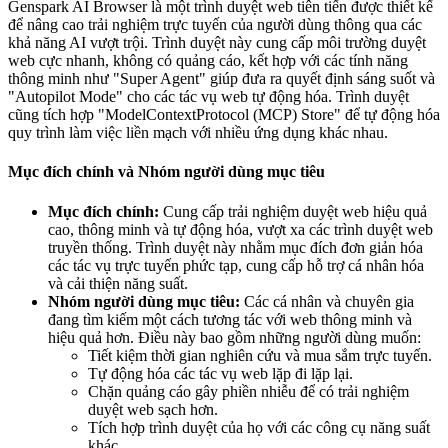
Genspark AI Browser là một trình duyệt web tiên tiến được thiết kế
để nâng cao trải nghiệm trực tuyến của người dùng thông qua các
khả năng AI vượt trội. Trình duyệt này cung cấp môi trường duyệt
web cực nhanh, không có quảng cáo, kết hợp với các tính năng
thông minh như "Super Agent" giúp đưa ra quyết định sáng suốt và
"Autopilot Mode" cho các tác vụ web tự động hóa. Trình duyệt
cũng tích hợp "ModelContextProtocol (MCP) Store" để tự động hóa
quy trình làm việc liền mạch với nhiều ứng dụng khác nhau.
Mục đích chính và Nhóm người dùng mục tiêu
Mục đích chính:
Cung cấp trải nghiệm duyệt web hiệu quả
cao, thông minh và tự động hóa, vượt xa các trình duyệt web
truyền thống. Trình duyệt này nhằm mục đích đơn giản hóa
các tác vụ trực tuyến phức tạp, cung cấp hỗ trợ cá nhân hóa
và cải thiện năng suất.
Nhóm người dùng mục tiêu:
Các cá nhân và chuyên gia
đang tìm kiếm một cách tương tác với web thông minh và
hiệu quả hơn. Điều này bao gồm những người dùng muốn:
Tiết kiệm thời gian nghiên cứu và mua sắm trực tuyến.
Tự động hóa các tác vụ web lặp đi lặp lại.
Chặn quảng cáo gây phiền nhiễu để có trải nghiệm
duyệt web sạch hơn.
Tích hợp trình duyệt của họ với các công cụ năng suất
khác.