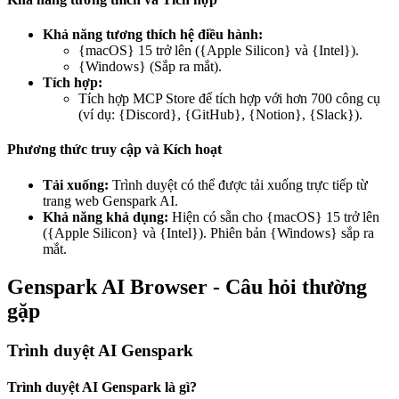
Khả năng tương thích hệ điều hành:
{macOS} 15 trở lên ({Apple Silicon} và {Intel}).
{Windows} (Sắp ra mắt).
Tích hợp:
Tích hợp MCP Store để tích hợp với hơn 700 công cụ
(ví dụ: {Discord}, {GitHub}, {Notion}, {Slack}).
Phương thức truy cập và Kích hoạt
Tải xuống:
Trình duyệt có thể được tải xuống trực tiếp từ
trang web Genspark AI.
Khả năng khả dụng:
Hiện có sẵn cho {macOS} 15 trở lên
({Apple Silicon} và {Intel}). Phiên bản {Windows} sắp ra
mắt.
Genspark AI Browser - Câu hỏi thường
gặp
Trình duyệt AI Genspark
Trình duyệt AI Genspark là gì?