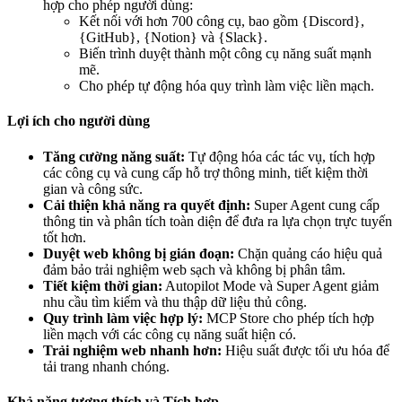
hợp cho phép người dùng:
Kết nối với hơn 700 công cụ, bao gồm {Discord},
{GitHub}, {Notion} và {Slack}.
Biến trình duyệt thành một công cụ năng suất mạnh
mẽ.
Cho phép tự động hóa quy trình làm việc liền mạch.
Lợi ích cho người dùng
Tăng cường năng suất:
Tự động hóa các tác vụ, tích hợp
các công cụ và cung cấp hỗ trợ thông minh, tiết kiệm thời
gian và công sức.
Cải thiện khả năng ra quyết định:
Super Agent cung cấp
thông tin và phân tích toàn diện để đưa ra lựa chọn trực tuyến
tốt hơn.
Duyệt web không bị gián đoạn:
Chặn quảng cáo hiệu quả
đảm bảo trải nghiệm web sạch và không bị phân tâm.
Tiết kiệm thời gian:
Autopilot Mode và Super Agent giảm
nhu cầu tìm kiếm và thu thập dữ liệu thủ công.
Quy trình làm việc hợp lý:
MCP Store cho phép tích hợp
liền mạch với các công cụ năng suất hiện có.
Trải nghiệm web nhanh hơn:
Hiệu suất được tối ưu hóa để
tải trang nhanh chóng.
Khả năng tương thích và Tích hợp