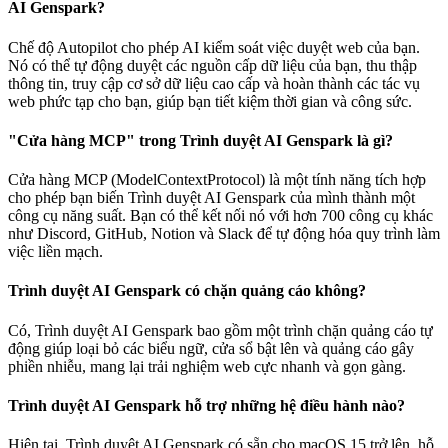
AI Genspark?
Chế độ Autopilot cho phép AI kiểm soát việc duyệt web của bạn.
Nó có thể tự động duyệt các nguồn cấp dữ liệu của bạn, thu thập
thông tin, truy cập cơ sở dữ liệu cao cấp và hoàn thành các tác vụ
web phức tạp cho bạn, giúp bạn tiết kiệm thời gian và công sức.
"Cửa hàng MCP" trong Trình duyệt AI Genspark là gì?
Cửa hàng MCP (ModelContextProtocol) là một tính năng tích hợp
cho phép bạn biến Trình duyệt AI Genspark của mình thành một
công cụ năng suất. Bạn có thể kết nối nó với hơn 700 công cụ khác
như Discord, GitHub, Notion và Slack để tự động hóa quy trình làm
việc liền mạch.
Trình duyệt AI Genspark có chặn quảng cáo không?
Có, Trình duyệt AI Genspark bao gồm một trình chặn quảng cáo tự
động giúp loại bỏ các biểu ngữ, cửa sổ bật lên và quảng cáo gây
phiền nhiễu, mang lại trải nghiệm web cực nhanh và gọn gàng.
Trình duyệt AI Genspark hỗ trợ những hệ điều hành nào?
Hiện tại, Trình duyệt AI Genspark có sẵn cho macOS 15 trở lên, hỗ