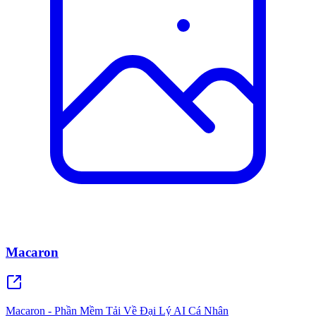
Macaron
Macaron - Phần Mềm Tải Về Đại Lý AI Cá Nhân