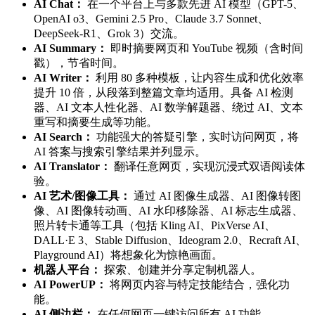
AI Chat：
在一个平台上与多款先进 AI 模型（GPT-5、
OpenAI o3、Gemini 2.5 Pro、Claude 3.7 Sonnet、
DeepSeek-R1、Grok 3）交流。
AI Summary：
即时摘要网页和 YouTube 视频（含时间
戳），节省时间。
AI Writer：
利用 80 多种模板，让内容生成和优化效率
提升 10 倍，从段落到整篇文章均适用。具备 AI 检测
器、AI 文本人性化器、AI 数学解题器、绕过 AI、文本
重写和摘要生成等功能。
AI Search：
功能强大的答疑引擎，实时访问网页，将
AI 答案与搜索引擎结果并列显示。
AI Translator：
翻译任意网页，实现沉浸式双语阅读体
验。
AI 艺术/图像工具：
通过 AI 图像生成器、AI 图像转图
像、AI 图像转动画、AI 水印移除器、AI 标志生成器、
照片转卡通等工具（包括 Kling AI、PixVerse AI、
DALL·E 3、Stable Diffusion、Ideogram 2.0、Recraft AI、
Playground AI）将想象化为惊艳画面。
机器人平台：
探索、创建并分享定制机器人。
AI PowerUP：
将网页内容与特定技能结合，强化功
能。
AI 侧边栏：
在任何网页一键访问所有 AI 功能。