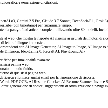
ibliografica e generazione di citazioni.
 OpenAI o3, Gemini 2.5 Pro, Claude 3.7 Sonnet, DeepSeek-R1, Grok 3) 
ouTube (con timestamp) per risparmiare tempo.
e, da paragrafi ad articoli completi, utilizzando oltre 80 modelli. Inc
 al web, che mostra le risposte AI insieme ai risultati dei motori di ric
di lettura bilingue immersiva.
orprendenti con AI Image Generator, AI Image to Image, AI Image to
le Diffusion, Ideogram 2.0, Recraft AI, Playground AI).
ifiche per funzionalità avanzate.
ualsiasi pagina web.
zionato in modo fluido.
interno di qualsiasi pagina web.
di ricerca e fornisce analisi email per la generazione di risposte.
Word, PDF OCR, AI Resume Checker, AI Resume Scanner, Invoice S
ffre generazione di codice, suggerimenti di ottimizzazione e navigaz