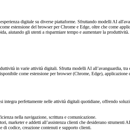
ua esperienza digitale su diverse piattaforme. Sfruttando modelli AI al
ile come estensione del browser per Chrome e Edge, oltre che come appli
pida, aiutando gli utenti a risparmiare tempo e aumentare la produttività.
ttività in varie attività digitali. Sfrutta modelli AI all’avanguardia, t
e. Disponibile come estensione per browser (Chrome, Edge), applicazio
 integra perfettamente nelle attività digitali quotidiane, offrendo solu
ficienza nella navigazione, scrittura e comunicazione.
atori, marketer e addetti all’assistenza clienti che desiderano strumenti AI
ne di codice, creazione contenuti e supporto clienti.