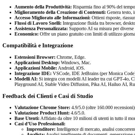
Aumento della Produttività:
Risparmia fino al 90% del tempo su
Miglioramento della Creazione di Contenuti:
Genera testo, i
Accesso Migliorato alle Informazioni:
Ottieni risposte, riassu
Flussi di Lavoro Snelli:
Integrazione fluida tra browser, deskto
Assistenza Personalizzata:
Supporto AI su misura per diverse e
Economico:
Offre un piano gratuito con limiti di utilizzo giorn
Compatibilità e Integrazione
Estensioni Browser:
Chrome, Edge.
Applicazioni Desktop:
Windows, Mac.
Applicazioni Mobile:
Android, iOS.
Integrazione IDE:
VSCode, IDE JetBrains (per Monica Code)
Modelli AI:
Si integra con modelli AI leader tra cui GPT-4o,
Playground AI, Stable Video Diffusion, Pika AI, Hailuo AI, R
Feedback dei Clienti e Casi di Studio
Valutazione Chrome Store:
4.9/5.0 (oltre 160.000 recensioni)
Valutazione Product Hunt:
4.6/5.0.
Base Utenti:
Affidato da oltre 10 milioni di utenti in tutto il m
Casi d’Uso Professionali:
Imprenditore:
Intelligence di mercato, analisi concorrent
Analista:
Analisi intelligente di documenti, generazione di