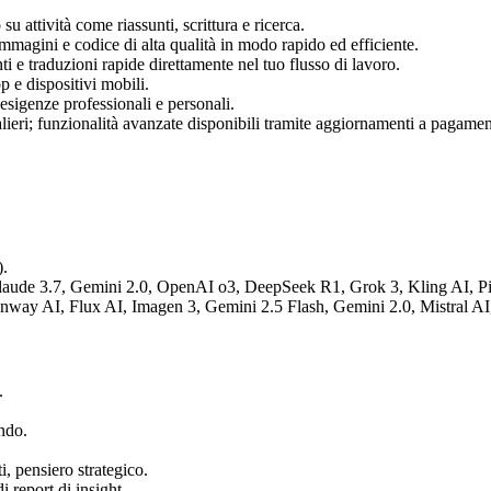
 attività come riassunti, scrittura e ricerca.
mmagini e codice di alta qualità in modo rapido ed efficiente.
nti e traduzioni rapide direttamente nel tuo flusso di lavoro.
p e dispositivi mobili.
sigenze professionali e personali.
alieri; funzionalità avanzate disponibili tramite aggiornamenti a pagamen
.
 Claude 3.7, Gemini 2.0, OpenAI o3, DeepSeek R1, Grok 3, Kling AI, P
unway AI, Flux AI, Imagen 3, Gemini 2.5 Flash, Gemini 2.0, Mistral A
.
ondo.
i, pensiero strategico.
 report di insight.