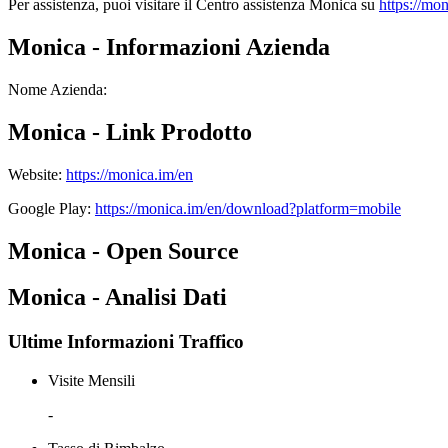
Per assistenza, puoi visitare il Centro assistenza Monica su
https://mo
Monica - Informazioni Azienda
Nome Azienda
:
Monica - Link Prodotto
Website
:
https://monica.im/en
Google Play
:
https://monica.im/en/download?platform=mobile
Monica - Open Source
Monica - Analisi Dati
Ultime Informazioni Traffico
Visite Mensili
-