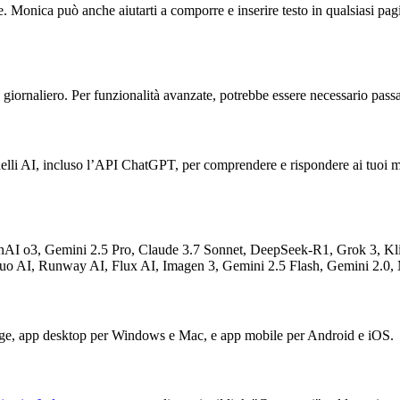
nica può anche aiutarti a comporre e inserire testo in qualsiasi pagin
zo giornaliero. Per funzionalità avanzate, potrebbe essere necessario pas
odelli AI, incluso l’API ChatGPT, per comprendere e rispondere ai tuoi m
nAI o3, Gemini 2.5 Pro, Claude 3.7 Sonnet, DeepSeek-R1, Grok 3, Kl
iluo AI, Runway AI, Flux AI, Imagen 3, Gemini 2.5 Flash, Gemini 2.0,
ge, app desktop per Windows e Mac, e app mobile per Android e iOS.