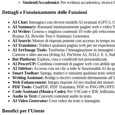
Studenti/Accademici:
Per scrittura accademica, ricerca b
Dettagli e Funzionamento delle Funzioni
AI Chat:
Interagisci con diversi modelli AI avanzati (GPT-5,
AI Summary:
Riassumi istantaneamente pagine web e video Y
AI Writer:
Genera o migliora contenuti 10 volte più velocement
Bypass AI, Rewrite Text e Summary Generator.
AI Search:
Motore di risposta potente con accesso in tempo reale
AI Translator:
Traduci qualsiasi pagina web per un’esperienza 
AI Art/Image Tools:
Trasforma l’immaginazione in immagini s
Cartoon e altro ancora (Kling AI, PixVerse AI, DALL·E 3, Stab
Bot Platform:
Esplora, crea e condividi bot personalizzati.
AI PowerUP:
Combina contenuti di pagine web con abilità spec
AI Sidebar:
Accesso con un clic a tutte le funzionalità AI da q
Smart Toolbar:
Spiega, traduci o riassumi qualsiasi testo sele
Writing Assistant:
Redigi o riscrivi contenuti direttamente all’
Web Enhancement:
Integra risposte AI nei risultati dei motori 
PDF Tools:
ChatPDF, PDF Translator, PDF to PNG/JPG/PPT/
Code Assistant (Monica Code):
Per VSCode e IDE JetBrains, o
Audio to Text:
Converti contenuti audio in testo.
AI Video Generator:
Crea video da testo o immagini.
Benefici per l’Utente