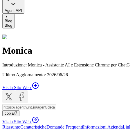
Agent API
Blog
Blog
Monica
Introduzione
:
Monica - Assistente AI e Estensione Chrome per ChatG
Ultimo Aggiornamento
:
2026/06/26
Visita Sito Web
copia
Visita Sito Web
Riassunto
Caratteristiche
Domande Frequenti
Informazioni Azienda
Lin