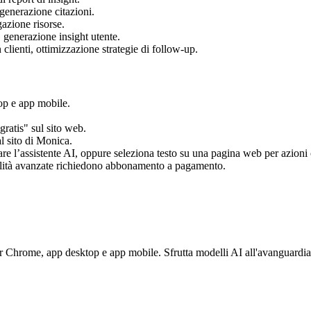
 generazione citazioni.
azione risorse.
 generazione insight utente.
lienti, ottimizzazione strategie di follow-up.
op e app mobile.
ratis" sul sito web.
al sito di Monica.
are l’assistente AI, oppure seleziona testo su una pagina web per azioni 
onalità avanzate richiedono abbonamento a pagamento.
er Chrome, app desktop e app mobile. Sfrutta modelli AI all'avanguardi