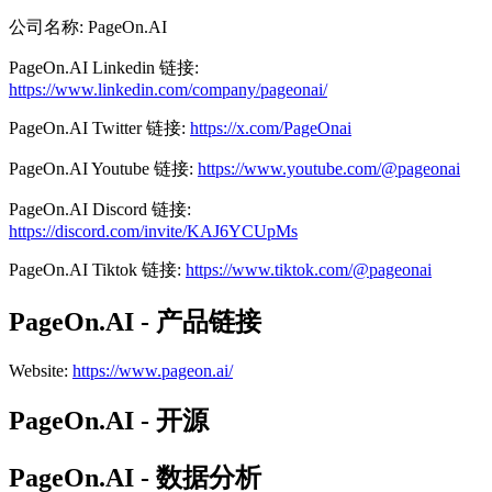
公司名称
:
PageOn.AI
PageOn.AI
Linkedin
链接
:
https://www.linkedin.com/company/pageonai/
PageOn.AI
Twitter
链接
:
https://x.com/PageOnai
PageOn.AI
Youtube
链接
:
https://www.youtube.com/@pageonai
PageOn.AI
Discord
链接
:
https://discord.com/invite/KAJ6YCUpMs
PageOn.AI
Tiktok
链接
:
https://www.tiktok.com/@pageonai
PageOn.AI - 产品链接
Website
:
https://www.pageon.ai/
PageOn.AI - 开源
PageOn.AI - 数据分析