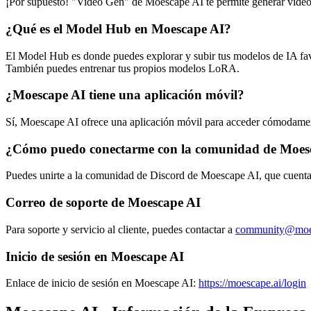
¡Por supuesto! "Video Gen" de Moescape AI te permite generar videos d
¿Qué es el Model Hub en Moescape AI?
El Model Hub es donde puedes explorar y subir tus modelos de IA favor
También puedes entrenar tus propios modelos LoRA.
¿Moescape AI tiene una aplicación móvil?
Sí, Moescape AI ofrece una aplicación móvil para acceder cómodament
¿Cómo puedo conectarme con la comunidad de Moes
Puedes unirte a la comunidad de Discord de Moescape AI, que cuenta 
Correo de soporte de Moescape AI
Para soporte y servicio al cliente, puedes contactar a
community@moes
Inicio de sesión en Moescape AI
Enlace de inicio de sesión en Moescape AI:
https://moescape.ai/login