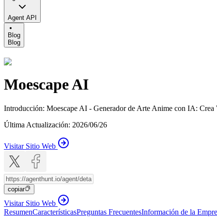
Agent API
Blog
Blog
Moescape AI
Introducción
:
Moescape AI - Generador de Arte Anime con IA: Crea 
Última Actualización
:
2026/06/26
Visitar Sitio Web
copiar
Visitar Sitio Web
Resumen
Características
Preguntas Frecuentes
Información de la Empr