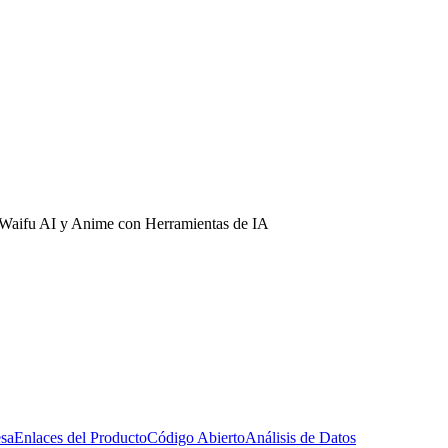
Waifu AI y Anime con Herramientas de IA
esa
Enlaces del Producto
Código Abierto
Análisis de Datos