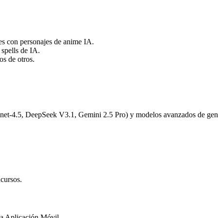
es con personajes de anime IA.
spells de IA.
s de otros.
et-4.5, DeepSeek V3.1, Gemini 2.5 Pro) y modelos avanzados de gener
cursos.
 la Aplicación Móvil.