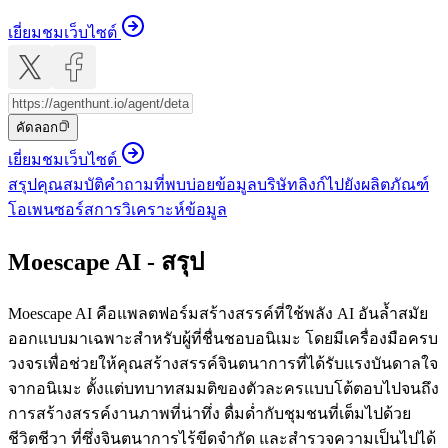
เยี่ยมชมเว็บไซต์
คัดลอก
เยี่ยมชมเว็บไซต์
สรุป
คุณสมบัติ
คำถามที่พบบ่อย
ข้อมูลบริษัท
ลิงก์ไปยังผลิตภัณฑ์
โอเพนซอร์ส
การวิเคราะห์ข้อมูล
Moescape AI - สรุป
Moescape AI คือแพลตฟอร์มสร้างสรรค์ที่ใช้พลัง AI อันล้ำสมัย
ออกแบบมาเฉพาะสำหรับผู้ที่ชื่นชอบอนิเมะ โดยมีเครื่องมือครบ
วงจรเพื่อช่วยให้คุณสร้างสรรค์จินตนาการที่ได้รับแรงบันดาลใจ
จากอนิเมะ ตั้งแต่บทบาทสมมติของตัวละครแบบโต้ตอบไปจนถึง
การสร้างสรรค์งานภาพที่น่าทึ่ง ดื่มด่ำกับชุมชนที่เต็มไปด้วย
ชีวิตชีวา ที่ซึ่งจินตนาการไร้ขีดจำกัด และสำรวจความเป็นไปได้