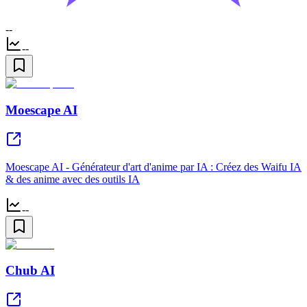
--
--
Moescape AI
Moescape AI - Générateur d'art d'anime par IA : Créez des Waifu IA
& des anime avec des outils IA
--
Chub AI