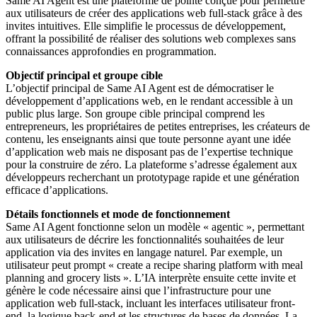
Same AI Agent est une plateforme de pointe conçue pour permettre
aux utilisateurs de créer des applications web full-stack grâce à des
invites intuitives. Elle simplifie le processus de développement,
offrant la possibilité de réaliser des solutions web complexes sans
connaissances approfondies en programmation.
Objectif principal et groupe cible
L’objectif principal de Same AI Agent est de démocratiser le
développement d’applications web, en le rendant accessible à un
public plus large. Son groupe cible principal comprend les
entrepreneurs, les propriétaires de petites entreprises, les créateurs de
contenu, les enseignants ainsi que toute personne ayant une idée
d’application web mais ne disposant pas de l’expertise technique
pour la construire de zéro. La plateforme s’adresse également aux
développeurs recherchant un prototypage rapide et une génération
efficace d’applications.
Détails fonctionnels et mode de fonctionnement
Same AI Agent fonctionne selon un modèle « agentic », permettant
aux utilisateurs de décrire les fonctionnalités souhaitées de leur
application via des invites en langage naturel. Par exemple, un
utilisateur peut prompt « create a recipe sharing platform with meal
planning and grocery lists ». L’IA interprète ensuite cette invite et
génère le code nécessaire ainsi que l’infrastructure pour une
application web full-stack, incluant les interfaces utilisateur front-
end, la logique back-end et les structures de bases de données. La