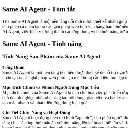
Same AI Agent - Tóm tắt
The Same AI Agent là một nền tảng đổi mới được thiết kế nhằm giúp n
cho phép cá nhân tạo ra các giải pháp web tinh vi, chẳng hạn như nề
AI Agent, việc biến ý tưởng thành các ứng dụng web chức năng trở nê
Same AI Agent - Tính năng
Tính Năng Sản Phẩm của Same AI Agent
Tổng Quan
Same AI Agent là một nền tảng tiên tiến được thiết kế để hỗ trợ ngư
nhân tạo ra các giải pháp web phức tạp mà không cần kiến thức lập tr
Mục Đích Chính và Nhóm Người Dùng Mục Tiêu
Mục đích chính của Same AI Agent là dân chủ hóa việc phát triển ứ
chủ doanh nghiệp nhỏ, nhà sáng tạo nội dung, giáo viên và bất kỳ a
tạo mẫu nhanh và phát triển ứng dụng hiệu quả.
Chi Tiết Chức Năng và Hoạt Động
Same AI Agent hoạt động theo mô hình "agentic", cho phép người d
tảng chia sẻ công thức nấu ăn với tính năng lên kế hoạch bữa ăn và d
bao gồm giao diện người dùng phía trước, logic phía sau và cấu trúc c