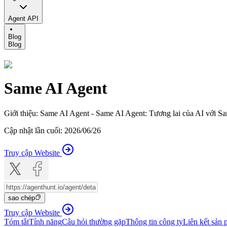
Agent API
Blog
Blog
Same AI Agent
Giới thiệu
:
Same AI Agent - Same AI Agent: Tương lai của AI với S
Cập nhật lần cuối
:
2026/06/26
Truy cập Website
sao chép
Truy cập Website
Tóm tắt
Tính năng
Câu hỏi thường gặp
Thông tin công ty
Liên kết sản