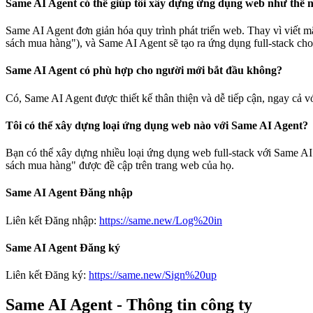
Same AI Agent có thể giúp tôi xây dựng ứng dụng web như thế 
Same AI Agent đơn giản hóa quy trình phát triển web. Thay vì viết 
sách mua hàng"), và Same AI Agent sẽ tạo ra ứng dụng full-stack cho
Same AI Agent có phù hợp cho người mới bắt đầu không?
Có, Same AI Agent được thiết kế thân thiện và dễ tiếp cận, ngay cả v
Tôi có thể xây dựng loại ứng dụng web nào với Same AI Agent?
Bạn có thể xây dựng nhiều loại ứng dụng web full-stack với Same AI
sách mua hàng" được đề cập trên trang web của họ.
Same AI Agent Đăng nhập
Liên kết Đăng nhập:
https://same.new/Log%20in
Same AI Agent Đăng ký
Liên kết Đăng ký:
https://same.new/Sign%20up
Same AI Agent - Thông tin công ty