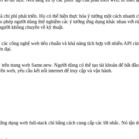
chi phí phát triển. Họ có thể hiện thực hóa ý tưởng một cách nhanh ch
o phép người dùng thử nghiệm các ý tưởng ứng dụng khác nhau với rủi r
người không chuyên về kỹ thuật.
i các công nghệ web tiêu chuẩn và khả năng tích hợp với nhiều API c
n đại.
 trên trang web Same.new. Người dùng có thể tạo tài khoản để bắt đầ
rên web, yêu cầu kết nối internet để truy cập và vận hành.
ng dụng web full-stack chỉ bằng cách cung cấp các lời nhắc. Nó tận 