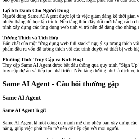
Lợi Ích Dành Cho Người Dùng
Người dùng Same AI Agent được lợi từ việc giảm đáng kể thời gian và 
nhiều tháng để học lập trình. Nền tảng thúc đẩy đổi mới bằng cách ch
trình xây dựng các ứng dụng web tinh vi trở nên dễ dàng cho những 
Tương Thích và Tích Hợp
Bản chất của một "ứng dụng web full-stack" ngụ ý sự tương thích vớ
phẩm đầu ra vốn đã tương thích với các trình duyệt và thiết bị web hiệ
Phương Thức Truy Cập và Kích Hoạt
Truy cập Same AI Agent được bắt đầu thông qua quy trình "Sign Up"
truy cập dự án và tiếp tục phát triển. Nền tảng dường như là dịch vụ t
Same AI Agent - Câu hỏi thường gặp
Same AI Agent
Same AI Agent là gì?
Same AI Agent là một công cụ mạnh mẽ cho phép bạn xây dựng các ứ
năng, giúp việc phát triển trở nên dễ tiếp cận với mọi người.