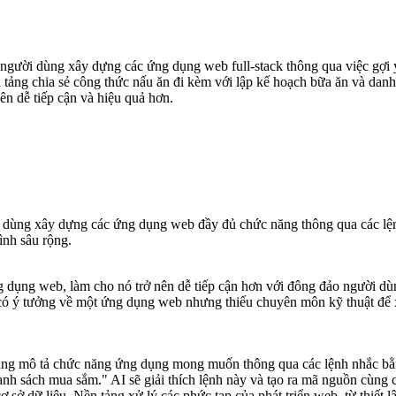
gười dùng xây dựng các ứng dụng web full-stack thông qua việc gợi ý t
n tảng chia sẻ công thức nấu ăn đi kèm với lập kế hoạch bữa ăn và da
n dễ tiếp cận và hiệu quả hơn.
ời dùng xây dựng các ứng dụng web đầy đủ chức năng thông qua các lệnh
ình sâu rộng.
ng dụng web, làm cho nó trở nên dễ tiếp cận hơn với đông đảo người 
i có ý tưởng về một ứng dụng web nhưng thiếu chuyên môn kỹ thuật để 
ùng mô tả chức năng ứng dụng mong muốn thông qua các lệnh nhắc bằng
anh sách mua sắm." AI sẽ giải thích lệnh này và tạo ra mã nguồn cùng 
ơ sở dữ liệu. Nền tảng xử lý các phức tạp của phát triển web, từ thiết 