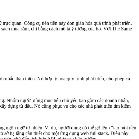
rực quan. Công cụ tiên tiến này đơn giản hóa quá trình phát triển,
nh sách mua sắm, chỉ bằng cách mô tả ý tưởng của họ. Với The Same
 nhắc thân thiện. Nó hợp lý hóa quy trình phát triển, cho phép cá
dùng. Nhóm người dùng mục tiêu chủ yếu bao gồm các doanh nhân,
xây dựng từ đầu. Nó cũng phục vụ cho các nhà phát triển tìm kiếm
 ngôn ngữ tự nhiên. Ví dụ, người dùng có thể gõ lệnh "tạo một nền
cơ sở hạ tầng cần thiết cho một ứng dụng web full-stack. Điều này
lập máy chủ đến tích hợp API, phía sau hậu trường.