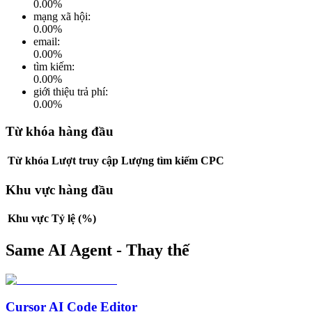
0.00
%
mạng xã hội
:
0.00
%
email
:
0.00
%
tìm kiếm
:
0.00
%
giới thiệu trả phí
:
0.00
%
Từ khóa hàng đầu
Từ khóa
Lượt truy cập
Lượng tìm kiếm
CPC
Khu vực hàng đầu
Khu vực
Tỷ lệ (%)
Same AI Agent - Thay thế
Cursor AI Code Editor