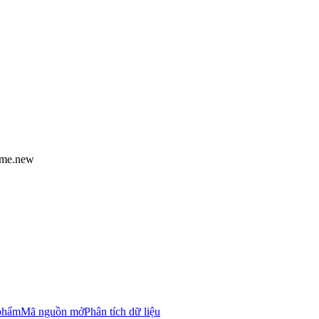
ame.new
 phẩm
Mã nguồn mở
Phân tích dữ liệu