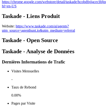
https://chrome.google.com/webstore/detail/taskade/hcobdfnjjaceclf
hl=en-US
Taskade - Liens Produit
Website
:
https://www.taskade.com/ai/agents?
utm_source=agenthunt.io&utm_medium=referral
Taskade - Open Source
Taskade - Analyse de Données
Dernières Informations de Trafic
Visites Mensuelles
-
Taux de Rebond
0.00%
Pages par Visite