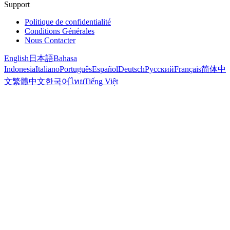
Support
Politique de confidentialité
Conditions Générales
Nous Contacter
English
日本語
Bahasa
Indonesia
Italiano
Português
Español
Deutsch
Русский
Français
简体中
文
繁體中文
한국어
ไทย
Tiếng Việt