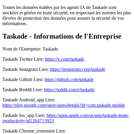
Toutes les données traitées par les agents IA de Taskade sont
stockées et gérées en toute sécurité, en respectant les normes les plus
élevées de protection des données pour assurer la sécurité de vos
informations.
Taskade - Informations de l'Entreprise
Nom de l'Entreprise
:
Taskade
Taskade
Twitter
Lien
:
https://x.com/taskade
Taskade
Instagram
Lien
:
https://instagram.com/taskade
Taskade
Github
Lien
:
https://github.com/taskade
Taskade
Reddit
Lien
:
https://reddit.com/r/taskade
Taskade
Android_app
Lien
:
https://play.google.com/store/apps/details?id=com.taskade.mobile
Taskade
Ios_app
Lien
:
https://apps.apple.com/us/app/taskade-team-
productivity/id1264713923
Taskade
Chrome_extension
Lien
: