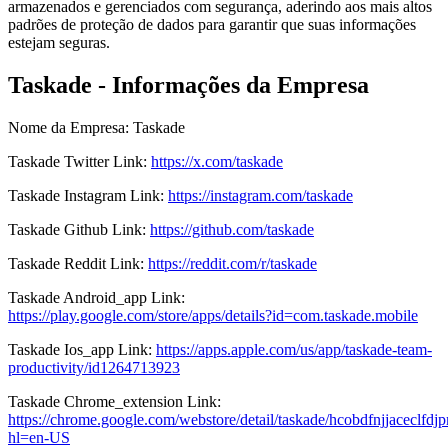
armazenados e gerenciados com segurança, aderindo aos mais altos
padrões de proteção de dados para garantir que suas informações
estejam seguras.
Taskade - Informações da Empresa
Nome da Empresa
:
Taskade
Taskade
Twitter
Link
:
https://x.com/taskade
Taskade
Instagram
Link
:
https://instagram.com/taskade
Taskade
Github
Link
:
https://github.com/taskade
Taskade
Reddit
Link
:
https://reddit.com/r/taskade
Taskade
Android_app
Link
:
https://play.google.com/store/apps/details?id=com.taskade.mobile
Taskade
Ios_app
Link
:
https://apps.apple.com/us/app/taskade-team-
productivity/id1264713923
Taskade
Chrome_extension
Link
:
https://chrome.google.com/webstore/detail/taskade/hcobdfnjjaceclf
hl=en-US