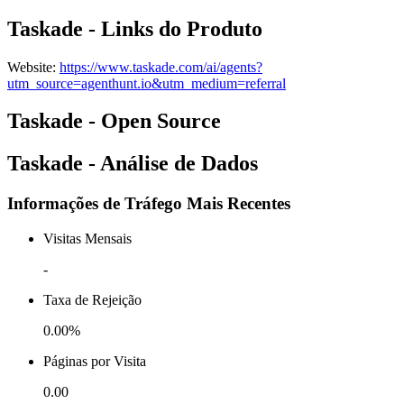
Taskade - Links do Produto
Website
:
https://www.taskade.com/ai/agents?
utm_source=agenthunt.io&utm_medium=referral
Taskade - Open Source
Taskade - Análise de Dados
Informações de Tráfego Mais Recentes
Visitas Mensais
-
Taxa de Rejeição
0.00%
Páginas por Visita
0.00