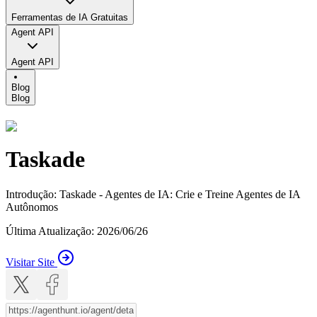
Ferramentas de IA Gratuitas
Agent API
Agent API
Blog
Blog
Taskade
Introdução
:
Taskade - Agentes de IA: Crie e Treine Agentes de IA
Autônomos
Última Atualização
:
2026/06/26
Visitar Site