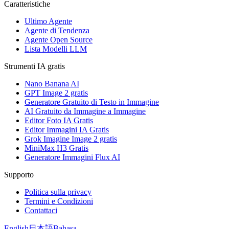
Caratteristiche
Ultimo Agente
Agente di Tendenza
Agente Open Source
Lista Modelli LLM
Strumenti IA gratis
Nano Banana AI
GPT Image 2 gratis
Generatore Gratuito di Testo in Immagine
AI Gratuito da Immagine a Immagine
Editor Foto IA Gratis
Editor Immagini IA Gratis
Grok Imagine Image 2 gratis
MiniMax H3 Gratis
Generatore Immagini Flux AI
Supporto
Politica sulla privacy
Termini e Condizioni
Contattaci
English
日本語
Bahasa