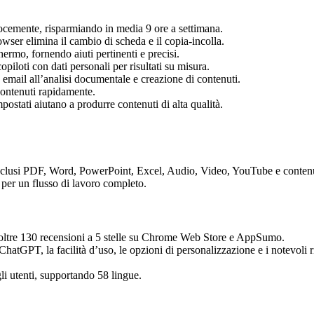
ocemente, risparmiando in media 9 ore a settimana.
wser elimina il cambio di scheda e il copia-incolla.
rmo, fornendo aiuti pertinenti e precisi.
opiloti con dati personali per risultati su misura.
 email all’analisi documentale e creazione di contenuti.
contenuti rapidamente.
ostati aiutano a produrre contenuti di alta qualità.
i inclusi PDF, Word, PowerPoint, Excel, Audio, Video, YouTube e conten
i per un flusso di lavoro completo.
 oltre 130 recensioni a 5 stelle su Chrome Web Store e AppSumo.
 ChatGPT, la facilità d’uso, le opzioni di personalizzazione e i notevoli 
li utenti, supportando 58 lingue.