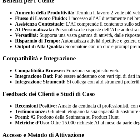
Benefici per l’Utente
Aumento della Produttività:
Termina il lavoro 2 volte più vel
Flusso di Lavoro Fluido:
L’accesso all’AI direttamente nel bro
Assistenza Contestuale:
L’AI comprende il contenuto sullo sche
AI Personalizzata:
Personalizza le risposte dell’AI e addestra c
Versatilità:
Supporta una vasta gamma di attività, dalle risposte
Risparmio di Tempo:
Automatizza attività ripetitive e genera 
Output di Alta Qualità:
Scorciatoie con un clic e prompt preimp
Compatibilità e Integrazione
Compatibilità Browser:
Funziona su ogni sito web.
Integrazione Dati:
Può essere addestrato con vari tipi di dat
Integrazione Strumenti:
Si collega con altri strumenti preferit
Feedback dei Clienti e Studi di Caso
Recensioni Positive:
Amato da centinaia di professionisti, con
Testimonianze:
Gli utenti elogiano la sua capacità di sostituire
Premi:
#2 Prodotto della Settimana su Product Hunt.
Metriche d’Uso:
Oltre 15.000 richieste AI al mese da parte deg
Accesso e Metodo di Attivazione