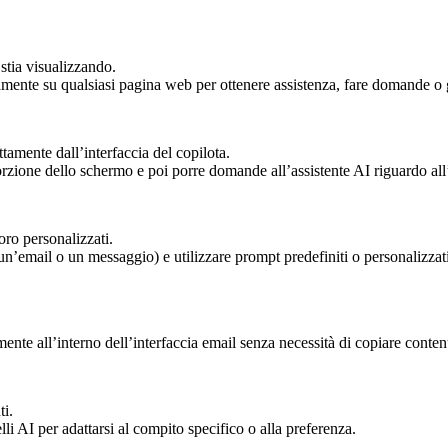
stia visualizzando.
amente su qualsiasi pagina web per ottenere assistenza, fare domande o ge
ttamente dall’interfaccia del copilota.
orzione dello schermo e poi porre domande all’assistente AI riguardo al
oro personalizzati.
un’email o un messaggio) e utilizzare prompt predefiniti o personalizzati
ente all’interno dell’interfaccia email senza necessità di copiare conten
ti.
li AI per adattarsi al compito specifico o alla preferenza.