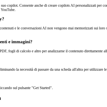
 suo copilot. Consente anche di creare copilots AI personalizzati per comp
ti YouTube.
cy?
i contenuti e le conversazioni AI non vengono mai memorizzati sui loro s
enti e immagini?
PDF, fogli di calcolo e altro per analizzarne il contenuto direttamente al
minando la necessità di passare da una scheda all'altra per utilizzare le
liccando sul pulsante "Get Started".
a