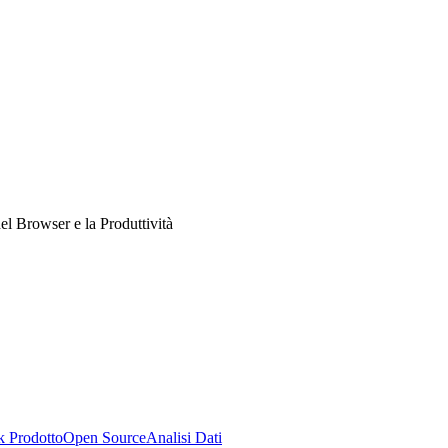
el Browser e la Produttività
k Prodotto
Open Source
Analisi Dati