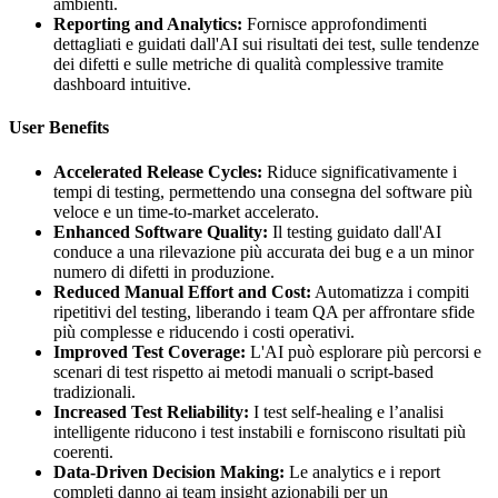
ambienti.
Reporting and Analytics:
Fornisce approfondimenti
dettagliati e guidati dall'AI sui risultati dei test, sulle tendenze
dei difetti e sulle metriche di qualità complessive tramite
dashboard intuitive.
User Benefits
Accelerated Release Cycles:
Riduce significativamente i
tempi di testing, permettendo una consegna del software più
veloce e un time-to-market accelerato.
Enhanced Software Quality:
Il testing guidato dall'AI
conduce a una rilevazione più accurata dei bug e a un minor
numero di difetti in produzione.
Reduced Manual Effort and Cost:
Automatizza i compiti
ripetitivi del testing, liberando i team QA per affrontare sfide
più complesse e riducendo i costi operativi.
Improved Test Coverage:
L'AI può esplorare più percorsi e
scenari di test rispetto ai metodi manuali o script-based
tradizionali.
Increased Test Reliability:
I test self-healing e l’analisi
intelligente riducono i test instabili e forniscono risultati più
coerenti.
Data-Driven Decision Making:
Le analytics e i report
completi danno ai team insight azionabili per un