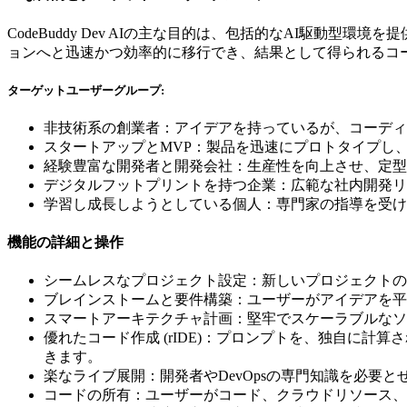
CodeBuddy Dev AIの主な目的は、包括的なAI駆
ョンへと迅速かつ効率的に移行でき、結果として得られるコ
ターゲットユーザーグループ:
非技術系の創業者：アイデアを持っているが、コーディ
スタートアップとMVP：製品を迅速にプロトタイプし
経験豊富な開発者と開発会社：生産性を向上させ、定型
デジタルフットプリントを持つ企業：広範な社内開発リ
学習し成長しようとしている個人：専門家の指導を受け
機能の詳細と操作
シームレスなプロジェクト設定：新しいプロジェクトの
ブレインストームと要件構築：ユーザーがアイデアを平
スマートアーキテクチャ計画：堅牢でスケーラブルなソ
優れたコード作成 (rIDE)：プロンプトを、独自に
きます。
楽なライブ展開：開発者やDevOpsの専門知識を必要
コードの所有：ユーザーがコード、クラウドリソース、