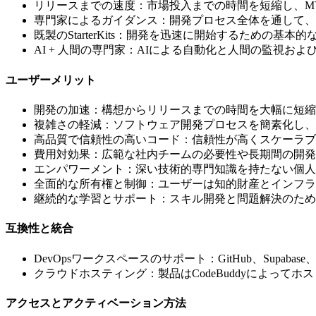
リリースまでの速度：市場投入までの時間を短縮し、M
専門家によるガイダンス：開発プロセス全体を通して、
既製のStarterKits：開発を迅速に開始するための基
AI + 人間の専門家：AIによる自動化と人間の監視
ユーザーメリット
開発の加速：構想からリリースまでの時間を大幅に短縮
複雑さの軽減：ソフトウェア開発プロセスを簡素化し、
高品質で信頼性の高いコード：信頼性が高くスケーラブ
費用対効果：広範な社内チームの必要性や長期間の開発
エンパワーメント：深い技術的専門知識を持たない個人
全面的な所有権と制御：ユーザーは知的財産とインフラ
継続的な学習とサポート：スキル開発と問題解決のため
互換性と統合
DevOpsワークスペースのサポート：GitHub、Supab
クラウドホスティング：製品はCodeBuddyによって
アクセスとアクティベーション方法