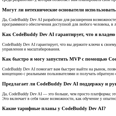
Могут ли нетехнические основатели использоват
Да, CodeBuddy Dev AI разработан для расширения возможносте
программного обеспечения доступной для любого человека, в л
Как CodeBuddy Dev AI гарантирует, что я владею
CodeBuddy Dev AI гарантирует, что вы держите ключи к своему
управления и масштабирования.
Как быстро я могу запустить MVP с помощью Co
CodeBuddy Dev AI помогает вам быстрее выйти на рынок, позв
концепцию с реальными пользователями и получать обратную с
Предлагает ли CodeBuddy Dev AI поддержку и ру
Да, CodeBuddy Dev AI — это больше, чем просто платформа; э
Это включает в себя такие возможности, как обучение у опытн
Какие тарифные планы у CodeBuddy Dev AI?