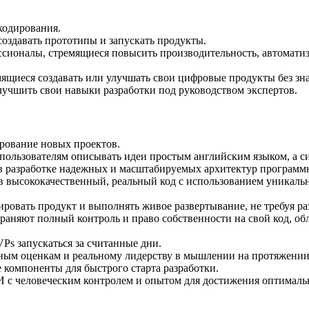
кодирования.
оздавать прототипы и запускать продукты.
сионалы, стремящиеся повысить производительность, автоматиз
щиеся создавать или улучшать свои цифровые продукты без зна
 улучшить свои навыки разработки под руководством экспертов.
ирование новых проектов.
пользователям описывать идеи простым английским языком, а с
в разработке надежных и масштабируемых архитектур программн
ы в высококачественный, реальный код с использованием уникал
ировать продукт и выполнять живое развертывание, не требуя р
храняют полный контроль и право собственности на свой код, об
Ps запускаться за считанные дни.
тным оценкам и реальному лидерству в мышлении на протяжении 
е компоненты для быстрого старта разработки.
И с человеческим контролем и опытом для достижения оптимальн