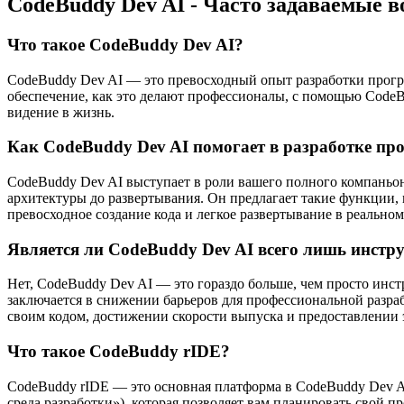
CodeBuddy Dev AI - Часто задаваемые 
Что такое CodeBuddy Dev AI?
CodeBuddy Dev AI — это превосходный опыт разработки прогр
обеспечение, как это делают профессионалы, с помощью CodeBu
видение в жизнь.
Как CodeBuddy Dev AI помогает в разработке пр
CodeBuddy Dev AI выступает в роли вашего полного компаньо
архитектуры до развертывания. Он предлагает такие функции,
превосходное создание кода и легкое развертывание в реальном
Является ли CodeBuddy Dev AI всего лишь инстр
Нет, CodeBuddy Dev AI — это гораздо больше, чем просто инст
заключается в снижении барьеров для профессиональной разра
своим кодом, достижении скорости выпуска и предоставлении 
Что такое CodeBuddy rIDE?
CodeBuddy rIDE — это основная платформа в CodeBuddy Dev AI. 
среда разработки»), которая позволяет вам планировать свой п