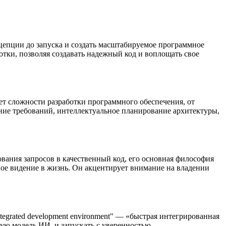
цепции до запуска и создать масштабируемое программное
отки, позволяя создавать надежный код и воплощать свое
т сложности разработки программного обеспечения, от
ние требований, интеллектуальное планирование архитектуры,
ования запросов в качественный код, его основная философия
вое видение в жизнь. Он акцентирует внимание на владении
tegrated development environment" — «быстрая интегрированная
ную модель ИИ, и запускать с уверенностью.