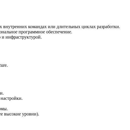
х внутренних командах или длительных циклах разработки.
ональное программное обеспечение.
ю и инфраструктурой.
ure.
и.
 настройки.
рмы.
ее высокие уровни).