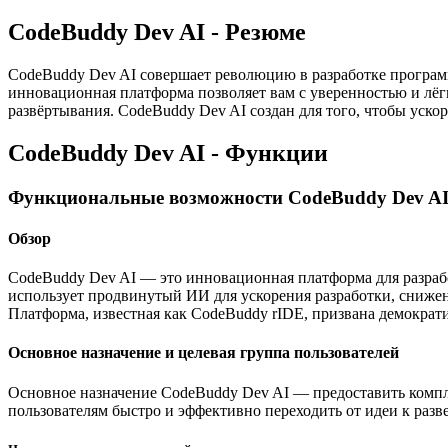
CodeBuddy Dev AI - Резюме
CodeBuddy Dev AI совершает революцию в разработке програм
инновационная платформа позволяет вам с уверенностью и лё
развёртывания. CodeBuddy Dev AI создан для того, чтобы уско
CodeBuddy Dev AI - Функции
Функциональные возможности CodeBuddy Dev A
Обзор
CodeBuddy Dev AI — это инновационная платформа для разрабо
использует продвинутый ИИ для ускорения разработки, сниже
Платформа, известная как CodeBuddy rIDE, призвана демократ
Основное назначение и целевая группа пользователей
Основное назначение CodeBuddy Dev AI — предоставить компле
пользователям быстро и эффективно переходить от идеи к раз