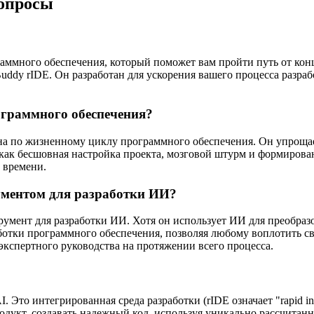
вопросы
аммного обеспечения, который поможет вам пройти путь от кон
ddy rIDE. Он разработан для ускорения вашего процесса разраб
ограммного обеспечения?
на по жизненному циклу программного обеспечения. Он упрощае
 как бесшовная настройка проекта, мозговой штурм и формирова
 времени.
ументом для разработки ИИ?
румент для разработки ИИ. Хотя он использует ИИ для преобраз
ботки программного обеспечения, позволяя любому воплотить с
экспертного руководства на протяжении всего процесса.
Это интегрированная среда разработки (rIDE означает "rapid in
родукт, создавать надежный код, используя уникально рассчитан