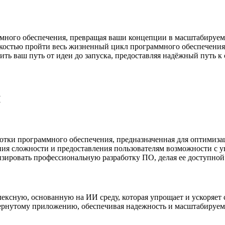
много обеспечения, превращая ваши концепции в масштабируем
гкостью пройти весь жизненный цикл программного обеспечения
рить ваш путь от идеи до запуска, предоставляя надёжный путь 
I
тки программного обеспечения, предназначенная для оптимизац
ния сложности и предоставления пользователям возможности с 
изировать профессиональную разработку ПО, делая ее доступной
ксную, основанную на ИИ среду, которая упрощает и ускоряет 
вернутому приложению, обеспечивая надежность и масштабируемо