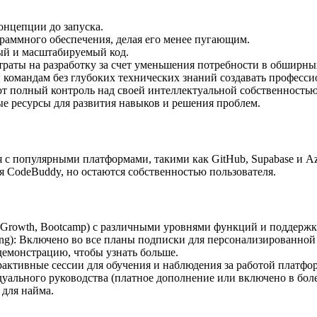
концепции до запуска.
раммного обеспечения, делая его менее пугающим.
ый и масштабируемый код.
траты на разработку за счет уменьшения потребности в обширны
 командам без глубоких технических знаний создавать професси
ют полный контроль над своей интеллектуальной собственность
е ресурсы для развития навыков и решения проблем.
 с популярными платформами, такими как GitHub, Supabase и Az
 CodeBuddy, но остаются собственностью пользователя.
, Growth, Bootcamp) с различными уровнями функций и поддержк
ng): Включено во все планы подписки для персонализированной
демонстрацию, чтобы узнать больше.
активные сессии для обучения и наблюдения за работой платфо
дуального руководства (платное дополнение или включено в бол
для найма.