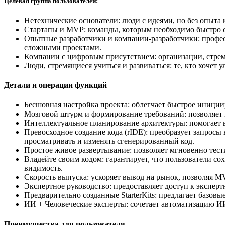
Целевая группа пользователей:
Нетехнические основатели: люди с идеями, но без опыта 
Стартапы и MVP: команды, которым необходимо быстро с
Опытные разработчики и компании-разработчики: профес
сложными проектами.
Компании с цифровым присутствием: организации, стремя
Люди, стремящиеся учиться и развиваться: те, кто хочет
Детали и операции функций
Бесшовная настройка проекта: облегчает быстрое иници
Мозговой штурм и формирование требований: позволяет 
Интеллектуальное планирование архитектуры: помогает 
Превосходное создание кода (rIDE): преобразует запрос
просматривать и изменять сгенерированный код.
Простое живое развертывание: позволяет мгновенно тест
Владейте своим кодом: гарантирует, что пользователи со
видимость.
Скорость выпуска: ускоряет вывод на рынок, позволяя MV
Экспертное руководство: предоставляет доступ к экспер
Предварительно созданные StarterKits: предлагает базовы
ИИ + Человеческие эксперты: сочетает автоматизацию И
Преимущества для пользователя