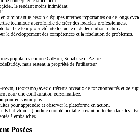
e le concept et le lancement.
giciel, le rendant moins intimidant.
if.
t en diminuant le besoin d'équipes internes importantes ou de longs cyc
tise technique approfondie de créer des logiciels professionnels.
e total de leur propriété intellectuelle et de leur infrastructure.
pour le développement des compétences et la résolution de problèmes.
eformes populaires comme GitHub, Supabase et Azure.
eBuddy, mais restent la propriété de l'utilisateur.
Growth, Bootcamp) avec différents niveaux de fonctionnalités et de sup
ent pour une configuration personnalisée.
 pour en savoir plus.
uites pour apprendre et observer la plateforme en action.
seils individuels (module complémentaire payant ou inclus dans les nive
ntés à embaucher.
nt Posées