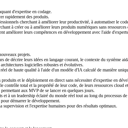
nquant d'expertise en codage.
cer rapidement des produits.
sionnels cherchant à améliorer leur productivité, à automatiser le code
chant à créer ou à améliorer leurs produits numériques sans ressources
lent améliorer leurs compétences en développement avec l'aide d'experts
 nouveaux projets.
rs de décrire leurs idées en langage courant, le contexte du système aida
 architectures logicielles robustes et évolutives.
réel de haute qualité à l'aide d'un modèle d'IA calculé de manière uniqu
es produits et le déploiement en direct sans nécessiter d'expertise en 
 contrôle total et la propriété de leur code, de leurs ressources cloud et d
é, permettant aux MVP de se lancer en quelques jours.
rts et à un leadership éclairé du monde réel tout au long du processus 
x pour démarrer le développement.
 supervision et l'expertise humaines pour des résultats optimaux.