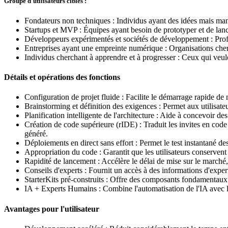
Groupe d'utilisateurs cibles :
Fondateurs non techniques : Individus ayant des idées mais ma
Startups et MVP : Équipes ayant besoin de prototyper et de lan
Développeurs expérimentés et sociétés de développement : Profes
Entreprises ayant une empreinte numérique : Organisations cher
Individus cherchant à apprendre et à progresser : Ceux qui veu
Détails et opérations des fonctions
Configuration de projet fluide : Facilite le démarrage rapide de
Brainstorming et définition des exigences : Permet aux utilisateu
Planification intelligente de l'architecture : Aide à concevoir des
Création de code supérieure (rIDE) : Traduit les invites en code 
généré.
Déploiements en direct sans effort : Permet le test instantané d
Appropriation du code : Garantit que les utilisateurs conservent le
Rapidité de lancement : Accélère le délai de mise sur le march
Conseils d'experts : Fournit un accès à des informations d'expe
StarterKits pré-construits : Offre des composants fondamentau
IA + Experts Humains : Combine l'automatisation de l'IA avec la
Avantages pour l'utilisateur