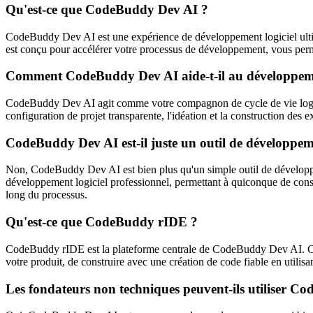
Qu'est-ce que CodeBuddy Dev AI ?
CodeBuddy Dev AI est une expérience de développement logiciel ultim
est conçu pour accélérer votre processus de développement, vous perme
Comment CodeBuddy Dev AI aide-t-il au développemen
CodeBuddy Dev AI agit comme votre compagnon de cycle de vie logiciel 
configuration de projet transparente, l'idéation et la construction des ex
CodeBuddy Dev AI est-il juste un outil de développem
Non, CodeBuddy Dev AI est bien plus qu'un simple outil de développeme
développement logiciel professionnel, permettant à quiconque de construi
long du processus.
Qu'est-ce que CodeBuddy rIDE ?
CodeBuddy rIDE est la plateforme centrale de CodeBuddy Dev AI. C'es
votre produit, de construire avec une création de code fiable en utilis
Les fondateurs non techniques peuvent-ils utiliser C