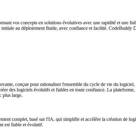
ant vos concepts en solutions évolutives avec une rapidité et une fiab
ture initiale au déploiement fluide, avec confiance et facilité. CodeBudd
nte, conçue pour rationaliser l'ensemble du cycle de vie du logiciel, d
créer des logiciels évolutifs et fiables en toute confiance. La platefo
 plus large.
t complet, basé sur l'IA, qui simplifie et accélère la création de logic
 est fiable et évolutif.