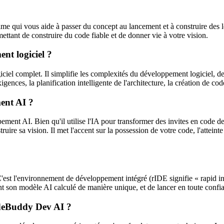
e qui vous aide à passer du concept au lancement et à construire des 
ttant de construire du code fiable et de donner vie à votre vision.
t logiciel ?
complet. Il simplifie les complexités du développement logiciel, de l'a
igences, la planification intelligente de l'architecture, la création de co
ent AI ?
nt AI. Bien qu'il utilise l'IA pour transformer des invites en code de 
re sa vision. Il met l'accent sur la possession de votre code, l'atteinte d
t l'environnement de développement intégré (rIDE signifie « rapid in
ant son modèle AI calculé de manière unique, et de lancer en toute confi
odeBuddy Dev AI ?