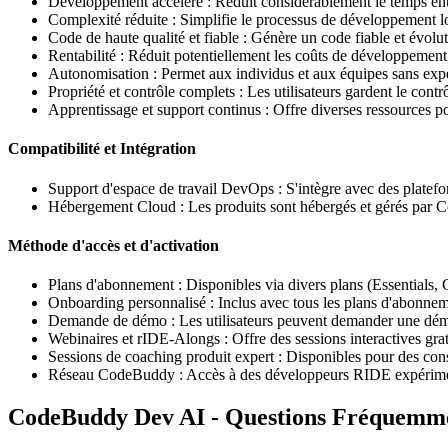
Développement accéléré : Réduit considérablement le temps entr
Complexité réduite : Simplifie le processus de développement lo
Code de haute qualité et fiable : Génère un code fiable et évolut
Rentabilité : Réduit potentiellement les coûts de développemen
Autonomisation : Permet aux individus et aux équipes sans exper
Propriété et contrôle complets : Les utilisateurs gardent le contrôl
Apprentissage et support continus : Offre diverses ressources 
Compatibilité et Intégration
Support d'espace de travail DevOps : S'intègre avec des plat
Hébergement Cloud : Les produits sont hébergés et gérés par Cod
Méthode d'accès et d'activation
Plans d'abonnement : Disponibles via divers plans (Essentials, 
Onboarding personnalisé : Inclus avec tous les plans d'abonnem
Demande de démo : Les utilisateurs peuvent demander une démo
Webinaires et rIDE-Alongs : Offre des sessions interactives grat
Sessions de coaching produit expert : Disponibles pour des con
Réseau CodeBuddy : Accès à des développeurs RIDE expérime
CodeBuddy Dev AI - Questions Fréquemme