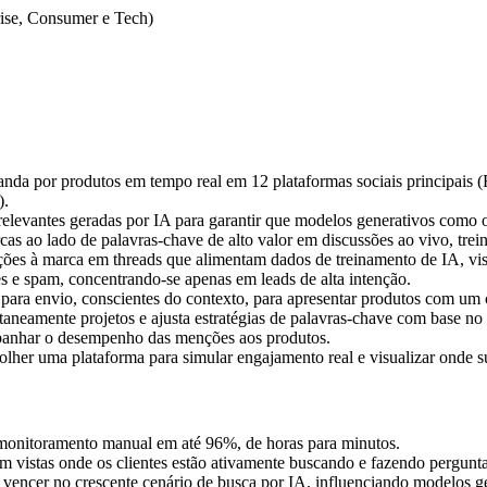
rise, Consumer e Tech)
anda por produtos em tempo real em 12 plataformas sociais principais 
).
elevantes geradas por IA para garantir que modelos generativos como 
as ao lado de palavras-chave de alto valor em discussões ao vivo, trei
es à marca em threads que alimentam dados de treinamento de IA, vis
tes e spam, concentrando-se apenas em leads de alta intenção.
ara envio, conscientes do contexto, para apresentar produtos com um 
taneamente projetos e ajusta estratégias de palavras-chave com base no
panhar o desempenho das menções aos produtos.
colher uma plataforma para simular engajamento real e visualizar onde 
onitoramento manual em até 96%, de horas para minutos.
 vistas onde os clientes estão ativamente buscando e fazendo pergunta
vencer no crescente cenário de busca por IA, influenciando modelos ge