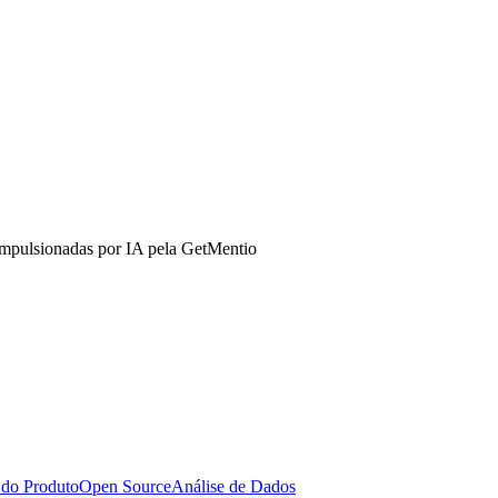
mpulsionadas por IA pela GetMentio
 do Produto
Open Source
Análise de Dados