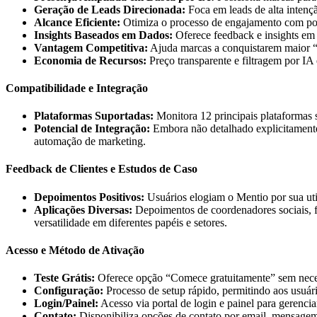
Geração de Leads Direcionada:
Foca em leads de alta intenç
Alcance Eficiente:
Otimiza o processo de engajamento com pote
Insights Baseados em Dados:
Oferece feedback e insights em t
Vantagem Competitiva:
Ajuda marcas a conquistarem maior “s
Economia de Recursos:
Preço transparente e filtragem por IA
Compatibilidade e Integração
Plataformas Suportadas:
Monitora 12 principais plataformas 
Potencial de Integração:
Embora não detalhado explicitamente
automação de marketing.
Feedback de Clientes e Estudos de Caso
Depoimentos Positivos:
Usuários elogiam o Mentio por sua uti
Aplicações Diversas:
Depoimentos de coordenadores sociais, fu
versatilidade em diferentes papéis e setores.
Acesso e Método de Ativação
Teste Grátis:
Oferece opção “Comece gratuitamente” sem necessi
Configuração:
Processo de setup rápido, permitindo aos usuári
Login/Painel:
Acesso via portal de login e painel para geren
Contato:
Disponibiliza opções de contato por email, mensage