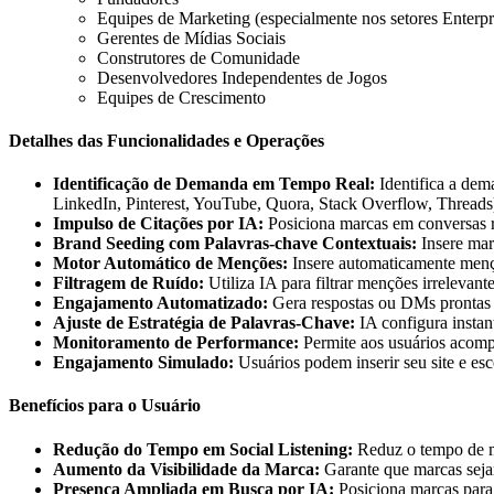
Equipes de Marketing (especialmente nos setores Enterp
Gerentes de Mídias Sociais
Construtores de Comunidade
Desenvolvedores Independentes de Jogos
Equipes de Crescimento
Detalhes das Funcionalidades e Operações
Identificação de Demanda em Tempo Real:
Identifica a dem
LinkedIn, Pinterest, YouTube, Quora, Stack Overflow, Threads
Impulso de Citações por IA:
Posiciona marcas em conversas r
Brand Seeding com Palavras-chave Contextuais:
Insere marc
Motor Automático de Menções:
Insere automaticamente mençõ
Filtragem de Ruído:
Utiliza IA para filtrar menções irrelevan
Engajamento Automatizado:
Gera respostas ou DMs prontas p
Ajuste de Estratégia de Palavras-Chave:
IA configura instan
Monitoramento de Performance:
Permite aos usuários acom
Engajamento Simulado:
Usuários podem inserir seu site e es
Benefícios para o Usuário
Redução do Tempo em Social Listening:
Reduz o tempo de m
Aumento da Visibilidade da Marca:
Garante que marcas sejam
Presença Ampliada em Busca por IA:
Posiciona marcas para 