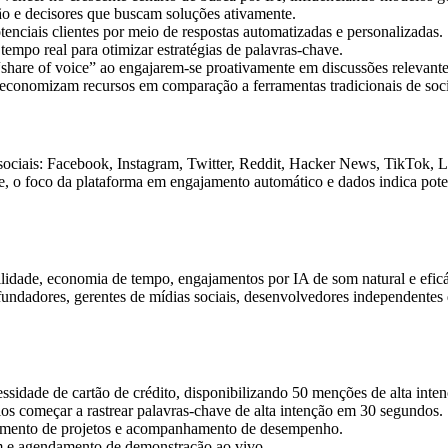
ão e decisores que buscam soluções ativamente.
nciais clientes por meio de respostas automatizadas e personalizadas.
empo real para otimizar estratégias de palavras-chave.
hare of voice” ao engajarem-se proativamente em discussões relevante
 economizam recursos em comparação a ferramentas tradicionais de socia
sociais: Facebook, Instagram, Twitter, Reddit, Hacker News, TikTok, 
, o foco da plataforma em engajamento automático e dados indica pote
lidade, economia de tempo, engajamentos por IA de som natural e efic
ndadores, gerentes de mídias sociais, desenvolvedores independentes d
dade de cartão de crédito, disponibilizando 50 menções de alta intenç
os começar a rastrear palavras-chave de alta intenção em 30 segundos.
ciamento de projetos e acompanhamento de desempenho.
m e agendamento de demonstração ao vivo.