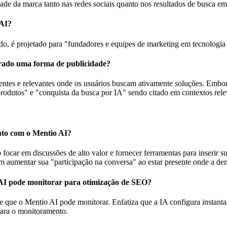
idade da marca tanto nas redes sociais quanto nos resultados de busca em
 AI?
udo, é projetado para "fundadores e equipes de marketing em tecnologi
rado uma forma de publicidade?
tes e relevantes onde os usuários buscam ativamente soluções. Embora 
odutos" e "conquista da busca por IA" sendo citado em contextos releva
to com o Mentio AI?
focar em discussões de alto valor e fornecer ferramentas para inserir s
m aumentar sua "participação na conversa" ao estar presente onde a d
 AI pode monitorar para otimização de SEO?
e que o Mentio AI pode monitorar. Enfatiza que a IA configura instanta
para o monitoramento.