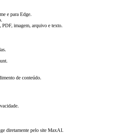
me e para Edge.
o.
A, PDF, imagem, arquivo e texto.
las.
unt.
dimento de conteúdo.
ivacidade.
e diretamente pelo site MaxAI.