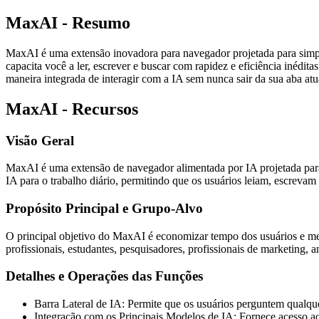
MaxAI - Resumo
MaxAI é uma extensão inovadora para navegador projetada para simplif
capacita você a ler, escrever e buscar com rapidez e eficiência iné
maneira integrada de interagir com a IA sem nunca sair da sua aba atu
MaxAI - Recursos
Visão Geral
MaxAI é uma extensão de navegador alimentada por IA projetada para
IA para o trabalho diário, permitindo que os usuários leiam, escreva
Propósito Principal e Grupo-Alvo
O principal objetivo do MaxAI é economizar tempo dos usuários e melh
profissionais, estudantes, pesquisadores, profissionais de marketing, 
Detalhes e Operações das Funções
Barra Lateral de IA: Permite que os usuários perguntem qualquer
Integração com os Principais Modelos de IA: Fornece acesso a