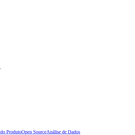
A
 do Produto
Open Source
Análise de Dados