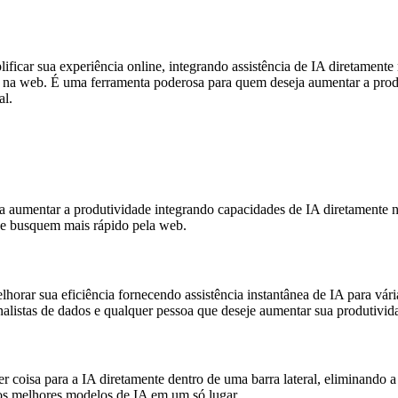
icar sua experiência online, integrando assistência de IA diretamente
ditas na web. É uma ferramenta poderosa para quem deseja aumentar a p
al.
 aumentar a produtividade integrando capacidades de IA diretamente n
m e busquem mais rápido pela web.
orar sua eficiência fornecendo assistência instantânea de IA para vári
analistas de dados e qualquer pessoa que deseje aumentar sua produtivid
 coisa para a IA diretamente dentro de uma barra lateral, eliminando a 
os melhores modelos de IA em um só lugar.