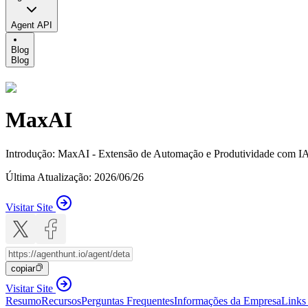
Agent API
Blog
Blog
MaxAI
Introdução
:
MaxAI - Extensão de Automação e Produtividade com I
Última Atualização
:
2026/06/26
Visitar Site
copiar
Visitar Site
Resumo
Recursos
Perguntas Frequentes
Informações da Empresa
Links