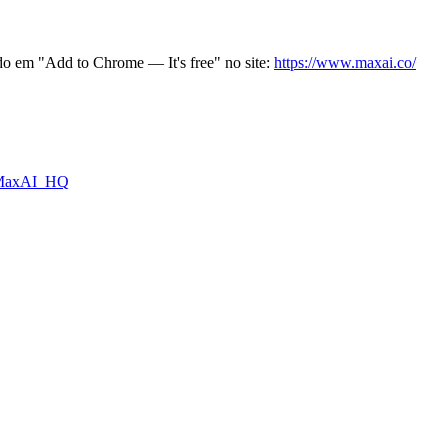
do em "Add to Chrome — It's free" no site:
https://www.maxai.co/
me=MaxAI_HQ