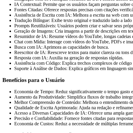
IA Contextual: Permite que os usuários façam perguntas sobre q
Fontes Citadas: Oferece respostas precisas com citações verificá
Assistência de Escrita com IA: Melhora a escrita na web com u
Tradução Bilíngue: Exibe texto original e traduzido lado a lado
Prompts Reutilizáveis: Usuários podem criar e salvar seus próp
Geração de Imagens: Cria imagens a partir de descrições em tex
Resumidor de IA: Resume vídeos do YouTube, longas cadeias de 
Chat com Mídia: Interage com vídeos do YouTube, PDFs e ima
Busca com IA: Aprimora as capacidades de busca.
Reescritor de IA: Reescreve textos para maior clareza ou tons di
Resposta com IA: Auxilia na geração de respostas rápidas.
Assistência com Código: Explica trechos complexos de código 
Suporte à Análise de Dados: Explica gráficos em linguagem sim
Benefícios para o Usuário
Economia de Tempo: Reduz significativamente o tempo gasto em 
Aumento da Produtividade: Simplifica fluxos de trabalho integ
Melhor Compreensão de Conteúdo: Melhora o entendimento de t
Qualidade de Escrita Aprimorada: Ajuda na redação e refinamen
Acesso a Diversas Capacidades de IA: Oferece uma ampla gama 
Precisão e Confiabilidade: Fornece fontes citadas para respostas
Economia de Custos: Reduz a necessidade de múltiplas ferrame