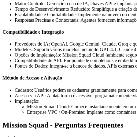
Maior Controle: Gerencie o uso de IA, chaves API e implantaçõe
Tempo de Desenvolvimento Reduzido: Simplifique a criação de f
Escalabilidade e Confiabilidade: Implemente na nuvem ou dent
Respostas Precisas e Contextuais: Agentes fornecem informaçõe
Compatibilidade e Integração
Provedores de IA: OpenAI, Google Gemini, Claude, Groq e q
Modelos: Suporta vários modelos incluindo GPT-4.1, Claude 
Opções de Implantação: Mission Squad Cloud (ambiente seguro 
Compatibilidade de API: Endpoints de completions e embeddi
Fontes de Dados: Integra-se a bancos de dados, APIs externas
Método de Acesso e Ativação
Cadastro: Usuários podem se cadastrar gratuitamente para come
Acesso via API: A plataforma é acessível programaticamente vi
Implantação:
Mission Squad Cloud: Comece instantaneamente em um 
Enterprise VPC / On-Premise: Implante como containers 
Mission Squad - Perguntas Frequentes