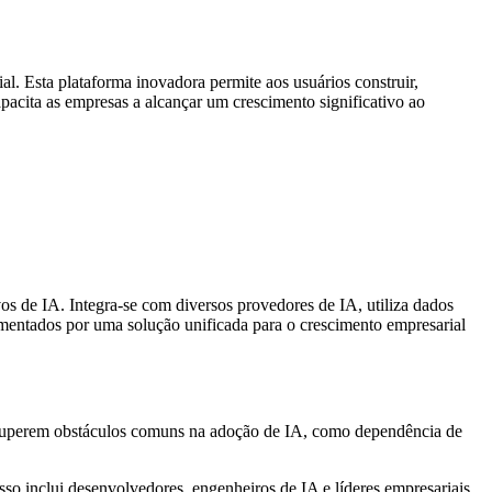
l. Esta plataforma inovadora permite aos usuários construir,
acita as empresas a alcançar um crescimento significativo ao
os de IA. Integra-se com diversos provedores de IA, utiliza dados
agmentados por uma solução unificada para o crescimento empresarial
as superem obstáculos comuns na adoção de IA, como dependência de
so inclui desenvolvedores, engenheiros de IA e líderes empresariais