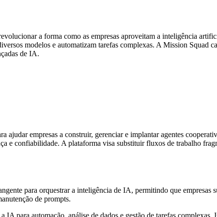
volucionar a forma como as empresas aproveitam a inteligência artificia
 diversos modelos e automatizam tarefas complexas. A Mission Squad cap
nçadas de IA.
 ajudar empresas a construir, gerenciar e implantar agentes cooperativ
ça e confiabilidade. A plataforma visa substituir fluxos de trabalho fr
rangente para orquestrar a inteligência de IA, permitindo que empres
manutenção de prompts.
 IA para automação, análise de dados e gestão de tarefas complexas. Is