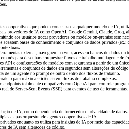
ões.
ntes cooperativos que podem conectar-se a qualquer modelo de IA, utili
cipais provedores de IA como OpenAI, Google Gemini, Claude, Groq, a
indo aos usuários trocar provedores ou modelos on-premise sem neces
 acessem bases de conhecimento e conjuntos de dados privados (ex.: 
contextuais.
ferramentas externas, naveguem na web, acessem bancos de dados ou in
em nós para desenhar e orquestrar fluxos de trabalho multiagente de fo
es API e configurações de modelos com segurança a partir de um único 
rramentas e conjuntos de dados em segundos sem alterações de código
a de um agente no prompt de outro dentro dos fluxos de trabalho.
aralelo para máxima eficiência em fluxos de trabalho complexos.
om endpoints totalmente compatíveis com OpenAI para controle programá
eal de Server-Sent Events (SSE) para eventos de uso de ferramentas.
ação de IA, como dependência de fornecedor e privacidade de dados.
las etapas orquestrando agentes cooperativos de IA.
rivados enquanto os utiliza para insights de IA por meio das capacid
ores de IA sem alterações de código.