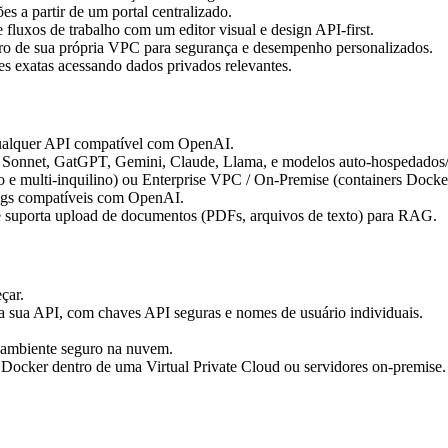
s a partir de um portal centralizado.
luxos de trabalho com um editor visual e design API-first.
ro de sua própria VPC para segurança e desempenho personalizados.
s exatas acessando dados privados relevantes.
ualquer API compatível com OpenAI.
4 Sonnet, GatGPT, Gemini, Claude, Llama, e modelos auto-hospedados
e multi-inquilino) ou Enterprise VPC / On-Premise (containers Docker
ngs compatíveis com OpenAI.
 e suporta upload de documentos (PDFs, arquivos de texto) para RAG.
çar.
a sua API, com chaves API seguras e nomes de usuário individuais.
ambiente seguro na nuvem.
Docker dentro de uma Virtual Private Cloud ou servidores on-premise.