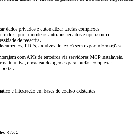
zar dados privados e automatizar tarefas complexas.
lém de suportar modelos auto-hospedados e open-source.
sidade de reescrita.
documentos, PDFs, arquivos de texto) sem expor informações
terajam com APIs de terceiros via servidores MCP instaláveis.
rma intuitiva, encadeando agentes para tarefas complexas.
portal.
.
tico e integração em bases de código existentes.
ades RAG.