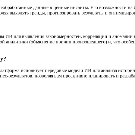
 необработанные данные в ценные инсайты. Его возможности на
ляя выявлять тренды, прогнозировать результаты и оптимизиров
мы ИИ для выявления закономерностей, корреляций и аномалий в
ой аналитики (объяснение причин произошедшего) и, что особе
ку?
Платформа использует передовые модели ИИ для анализа истори
ес-результатов, позволяя вам проактивно планировать и разраба