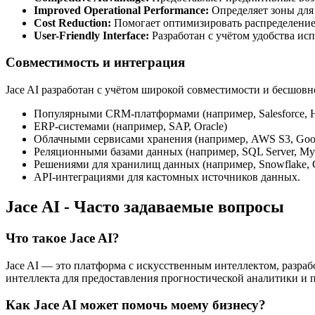
Improved Operational Performance:
Определяет зоны для 
Cost Reduction:
Помогает оптимизировать распределение 
User-Friendly Interface:
Разработан с учётом удобства ис
Совместимость и интеграция
Jace AI разработан с учётом широкой совместимости и бесшов
Популярными CRM-платформами (например, Salesforce, 
ERP-системами (например, SAP, Oracle)
Облачными сервисами хранения (например, AWS S3, Google
Реляционными базами данных (например, SQL Server, My
Решениями для хранилищ данных (например, Snowflake, G
API-интеграциями для кастомных источников данных.
Jace AI - Часто задаваемые вопросы
Что такое Jace AI?
Jace AI — это платформа с искусственным интеллектом, разра
интеллекта для предоставления прогностической аналитики и 
Как Jace AI может помочь моему бизнесу?