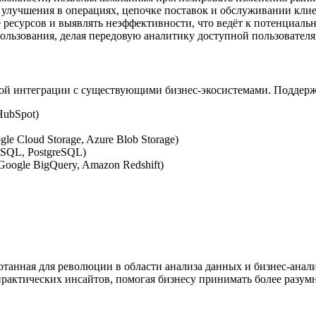
улучшения в операциях, цепочке поставок и обслуживании клие
ресурсов и выявлять неэффективности, что ведёт к потенциальн
пользования, делая передовую аналитику доступной пользовател
ной интеграции с существующими бизнес-экосистемами. Поддерж
HubSpot)
 Cloud Storage, Azure Blob Storage)
SQL, PostgreSQL)
oogle BigQuery, Amazon Redshift)
ботанная для революции в области анализа данных и бизнес-ана
практических инсайтов, помогая бизнесу принимать более разум