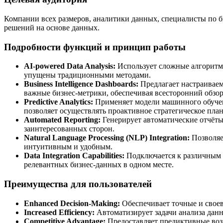
Компании всех размеров, аналитики данных, специалисты по 
решений на основе данных.
Подробности функций и принцип работы
AI-powered Data Analysis:
Использует сложные алгоритмы
упущены традиционными методами.
Business Intelligence Dashboards:
Предлагает настраиваем
важные бизнес-метрики, обеспечивая всесторонний обзор
Predictive Analytics:
Применяет модели машинного обучени
позволяет осуществлять проактивное стратегическое пла
Automated Reporting:
Генерирует автоматические отчёты
заинтересованных сторон.
Natural Language Processing (NLP) Integration:
Позволяет
интуитивным и удобным.
Data Integration Capabilities:
Подключается к различным 
релевантных бизнес-данных в одном месте.
Преимущества для пользователей
Enhanced Decision-Making:
Обеспечивает точные и своев
Increased Efficiency:
Автоматизирует задачи анализа данн
Competitive Advantage:
Предоставляет предиктивные возм