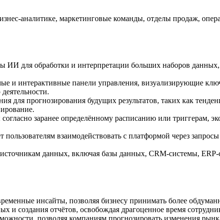
бизнес-аналитике, маркетинговые команды, отделы продаж, опе
 ИИ для обработки и интерпретации больших наборов данных, 
ые и интерактивные панели управления, визуализирующие ключ
 деятельности.
я для прогнозирования будущих результатов, таких как тенден
нирование.
 согласно заранее определённому расписанию или триггерам, эк
 пользователям взаимодействовать с платформой через запросы 
источникам данных, включая базы данных, CRM-системы, ERP-с
ременные инсайты, позволяя бизнесу принимать более обдуманн
ых и создания отчётов, освобождая драгоценное время сотрудни
ожности, позволяя компаниям прогнозировать изменения рынка 