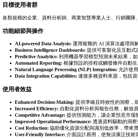
目標使用者群
各類規模的企業、資料分析師、商業智慧專業人士、行銷團隊
功能細節與操作
AI-powered Data Analysis:
運用複雜的 AI 演算法處理
Business Intelligence Dashboards:
提供可客製化且互動式的
Predictive Analytics:
利用機器學習模型預測未來結果，如
Automated Reporting:
根據預設的排程或觸發條件自動生
Natural Language Processing (NLP) Integration:
允許使用
Data Integration Capabilities:
連接多種資料來源，包括資料
使用者效益
Enhanced Decision-Making:
提供準確且時效性的洞察，
Increased Efficiency:
自動化資料分析與報告任務，解放
Competitive Advantage:
提供預測能力，讓企業預見市場
Improved Operational Performance:
透過資料驅動的洞察
Cost Reduction:
協助優化資源分配與識別低效率，帶來
User-Friendly Interface:
介面設計易用，使無須廣泛技術