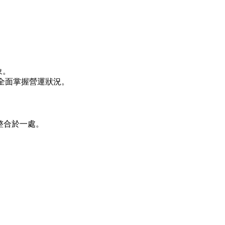
象。
全面掌握營運狀況。
。
整合於一處。