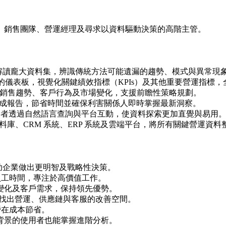
、銷售團隊、營運經理及尋求以資料驅動決策的高階主管。
與解讀龐大資料集，辨識傳統方法可能遺漏的趨勢、模式與異常現
儀表板，視覺化關鍵績效指標（KPIs）及其他重要營運指標，
銷售趨勢、客戶行為及市場變化，支援前瞻性策略規劃。
成報告，節省時間並確保利害關係人即時掌握最新洞察。
者透過自然語言查詢與平台互動，使資料探索更加直覺與易用
庫、CRM 系統、ERP 系統及雲端平台，將所有關鍵營運資料
助企業做出更明智及戰略性決策。
員工時間，專注於高價值工作。
變化及客戶需求，保持領先優勢。
找出營運、供應鏈與客服的改善空間。
潛在成本節省。
背景的使用者也能掌握進階分析。