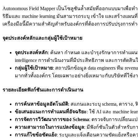
Autonomous Field Mapper เป็นโซลูชันล้ำสมัยที่ออกแบบมาเพื่
ริธึมและ machine learning มันสามารถระบุ เข้าใจ และสร้างแผ
เครื่องมือนี้มีความสำคัญสำหรับองค์กรที่ต้องการปรับปรุงการทำ
จุดประสงค์หลักและกลุ่มผู้ใช้เป้าหมาย
จุดประสงค์หลัก
: ค้นหา กำหนด และบำรุงรักษาการทำแผนที่
intelligence การดำเนินงานที่มีประสิทธิภาพ และการตัดสิน
กลุ่มผู้ใช้เป้าหมาย
: สถาปนิกข้อมูล data engineers ทีม reve
มากทั่วทั้งองค์กร โดยเฉพาะอย่างยิ่งเหมาะกับบริษัทที่ใช
รายละเอียดฟังก์ชันและการดำเนินงาน
การค้นหาข้อมูลอัตโนมัติ
: สแกนและระบุ schema, ตาราง, ฟ
ข้อเสนอแนะการทำแผนที่อัจฉริยะ
: ใช้ AI และ machine l
การจัดการวิวัฒนาการของ Schema
: ตรวจจับการเปลี่ยนแป
ความสามารถในการแปลงข้อมูล
: มีฟังก์ชันในตัวสำหรั
การแก้ไขข้อขัดแย้ง
: ระบุและแจ้งเตือนความขัดแย้งหรือ