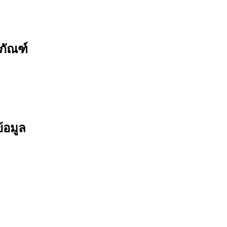
ภัณฑ์
้อมูล