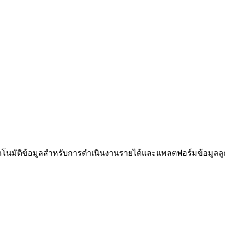
อัตโนมัติข้อมูลสำหรับการดำเนินงานรายได้และแพลตฟอร์มข้อมูลลู