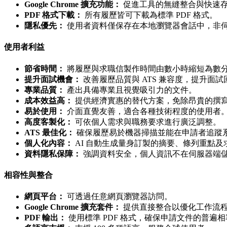
Google Chrome 擴充功能：
促進工具的無縫整合與快速
PDF 格式下載：
所有履歷皆可下載為標準 PDF 格式。
隱私優先：
使用者資料僅保存在本地瀏覽器會話中，非
使用者利益
節省時間：
將履歷與求職信製作時間由數小時縮短為數分
提升面試機會：
改善履歷品質與 ATS 兼容度，提升面試回電
專業品質：
產出具備專業且視覺吸引力的文件。
成本效益高：
提供經濟實惠的替代方案，免除昂貴的撰
易於使用：
介面直覺友善，適合各種技術程度的使用者
高度客製化：
可依個人需求與職務要求進行廣泛調整。
ATS 最佳化：
確保履歷易於機器掃描並能在申請者追蹤
個人化內容：
AI 自動生成量身訂製的摘要、條列重點及
資料隱私保障：
強調資料安全，個人資訊不在伺服器端
相容性與整合
網頁平台：
可透過任意網頁瀏覽器訪問。
Google Chrome 擴充套件：
提供直接整合以優化工作流
PDF 輸出：
使用標準 PDF 格式，確保申請文件的普遍