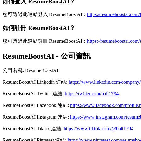
如何登入 ResumeBoostAI？
您可透過此連結登入 ResumeBoostAI：
https://resumeboostai.com/
如何註冊 ResumeBoostAI？
您可透過此連結註冊 ResumeBoostAI：
https://resumeboostai.com/
ResumeBoostAI - 公司資訊
公司名稱
:
ResumeBoostAI
ResumeBoostAI
Linkedin
連結
:
https://www.linkedin.com/company/
ResumeBoostAI
Twitter
連結
:
https://twitter.com/balt1794
ResumeBoostAI
Facebook
連結
:
https://www.facebook.com/profil
ResumeBoostAI
Instagram
連結
:
https://www.instagram.com/resumeb
ResumeBoostAI
Tiktok
連結
:
https://www.tiktok.com/@balt1794
ResumeBoostAI
Pinterest
連結
:
https://www.pinterest.com/resumeboo