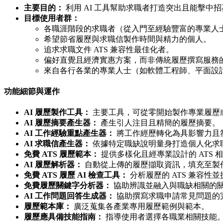
主要目的：
利用 AI 工具幫助求職者打造突出且能擊中
目標使用者群：
各職涯階段的求職者（從入門至經驗豐富的專業人
希望節省履歷與求職信製作時間與精力的個人。
追求求職文件 ATS 兼容性最佳化者。
偏好直覺且經濟實惠方案，而非傳統履歷撰寫服務
來自各行各業的專業人士（如軟體工程師、平面設
功能細節與運作
AI 履歷製作工具：
主要工具，可從零開始製作專業履歷
AI 履歷摘要產生器：
產生引人注目且精簡的履歷摘要。
AI 工作經驗重點產生器：
將工作經歷轉化為具影響力且符
AI 求職信產生器：
依據特定職缺說明量身打造個人化求
免費 ATS 履歷範本：
提供多樣化且經專業設計的 ATS 
AI 履歷解析器：
自動從上傳的履歷擷取資訊，填充至製
免費 ATS 履歷 AI 檢查工具：
分析履歷的 ATS 兼容性
免費履歷關鍵字分析器：
協助辨識並融入與職缺相關的
AI 工作問題回答生成器：
協助撰寫求職申請常見問題的
履歷範本庫：
廣泛蒐集各產業專用履歷範例與範本。
履歷應具備技能指南：
指導使用者選擇各職業相關技能