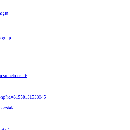
login
signup
resumeboostai/
e.php?id=61558131533045
oostai/
stai/