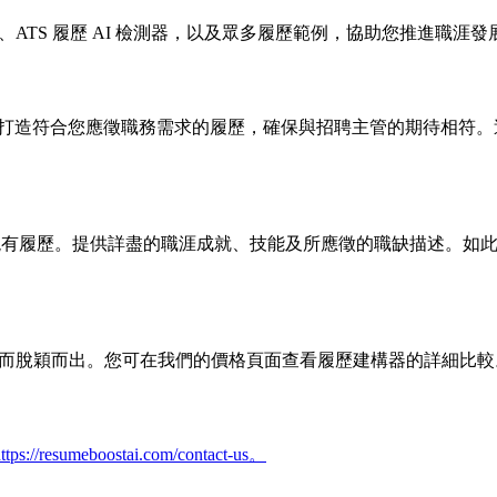
解析器、ATS 履歷 AI 檢測器，以及眾多履歷範例，協助您推進職涯發
，打造符合您應徵職務需求的履歷，確保與招聘主管的期待相符
現有履歷。提供詳盡的職涯成就、技能及所應徵的職缺描述。如此
且功能全面而脫穎而出。您可在我們的價格頁面查看履歷建構器的詳細比
ttps://resumeboostai.com/contact-us。