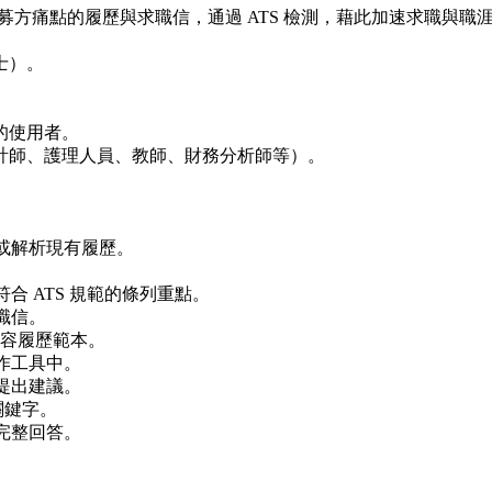
招募方痛點的履歷與求職信，通過 ATS 檢測，藉此加速求職與職
士）。
的使用者。
計師、護理人員、教師、財務分析師等）。
或解析現有履歷。
合 ATS 規範的條列重點。
職信。
相容履歷範本。
作工具中。
並提出建議。
關鍵字。
完整回答。
。