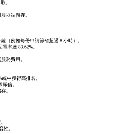
存取。
伺服器端儲存。
鐘（例如每份申請節省超過 8 小時）。
率達 83.62%。
寫服務費用。
。
系統中獲得高排名。
求職信。
儲存。
程。
相容性。