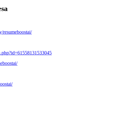
esa
y/resumeboostai/
le.php?id=61558131533045
eboostai/
oostai/