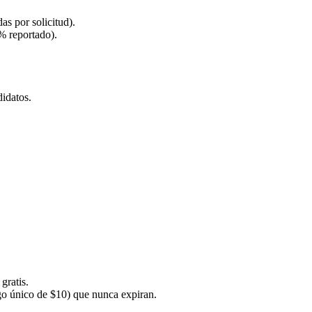
s por solicitud).
% reportado).
idatos.
gratis.
go único de $10) que nunca expiran.