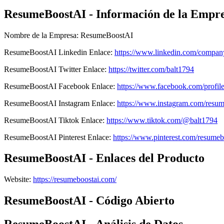
ResumeBoostAI - Información de la Empr
Nombre de la Empresa
:
ResumeBoostAI
ResumeBoostAI
Linkedin
Enlace
:
https://www.linkedin.com/compan
ResumeBoostAI
Twitter
Enlace
:
https://twitter.com/balt1794
ResumeBoostAI
Facebook
Enlace
:
https://www.facebook.com/profi
ResumeBoostAI
Instagram
Enlace
:
https://www.instagram.com/resum
ResumeBoostAI
Tiktok
Enlace
:
https://www.tiktok.com/@balt1794
ResumeBoostAI
Pinterest
Enlace
:
https://www.pinterest.com/resumeb
ResumeBoostAI - Enlaces del Producto
Website
:
https://resumeboostai.com/
ResumeBoostAI - Código Abierto