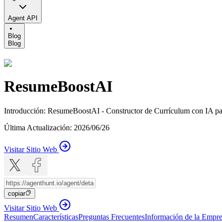
Agent API
Blog
Blog
ResumeBoostAI
Introducción
:
ResumeBoostAI - Constructor de Currículum con IA para
Última Actualización
:
2026/06/26
Visitar Sitio Web
copiar
Visitar Sitio Web
Resumen
Características
Preguntas Frecuentes
Información de la Empr