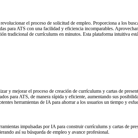
evolucionar el proceso de solicitud de empleo. Proporciona a los busca
adas para ATS con una facilidad y eficiencia incomparables. Aprovechan
ión tradicional de currículums en minutos. Esta plataforma intuitiva es
zar y mejorar el proceso de creación de currículums y cartas de present
zados para ATS, de manera rápida y eficiente, aumentando sus posibilida
otentes herramientas de IA para ahorrar a los usuarios un tiempo y esfue
rramientas impulsadas por IA para construir currículums y cartas de pres
lerando así su búsqueda de empleo y avance profesional.