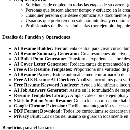
Solicitantes de empleo en todas las etapas de su carrera (
Personas que buscan ahorrar tiempo y esfuerzo en la crea
Cualquier persona que desee optimizar sus documentos p
Usuarios que prefieren una solución intuitiva y económica
Profesionales de diversas industrias (por ejemplo, ingenie
Detalles de Función y Operaciones
AI Resume Builder:
Herramienta central para crear currículum
AI Resume Summary Generator:
Crea resúmenes atractivos y
AI Bullet Point Generator:
Transforma experiencias laborales
AI Cover Letter Generator:
Redacta cartas de presentación pe
Free ATS Resume Templates:
Proporciona una variedad de pl
AI Resume Parser:
Extrae automáticamente información de cur
Free ATS Resume AI Checker:
Analiza currículums para veri
Free Resume Keyword Analyzer:
Ayuda a identificar e incor
AI Job Answers Generator:
Asiste en la formulación de resp
Resume Templates Library:
Amplia colección de ejemplos y pl
Skills to Put on Your Resume:
Guía a los usuarios sobre habil
Google Chrome Extension:
Facilita una integración y acceso s
PDF Format Download:
Todos los currículums se descargan 
Privacy First:
Los datos del usuario se guardan localmente en 
Beneficios para el Usuario