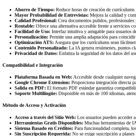
Ahorro de Tiempo:
Reduce horas de creación de currículums y
Mayor Probabilidad de Entrevistas:
Mejora la calidad y com
Calidad Profesional:
Crea documentos pulidos, profesionales y
Rentable:
Ofrece una alternativa accesible frente a servicios c
Facilidad de Uso:
Interfaz intuitiva y amigable para usuarios de
Personalización:
Permite una amplia adaptación para coincidir c
Optimización ATS:
Asegura que los currículums sean fácilmen
Contenido Personalizado:
La IA genera resúmenes, puntos cla
Privacidad de Datos:
Enfatiza la seguridad de los datos del u
Compatibilidad e Integración
Plataforma Basada en Web:
Accesible desde cualquier nave
Google Chrome Extension:
Proporciona integración directa pa
Salida en PDF:
El formato PDF estándar garantiza compatibilid
Soporte Multilingüe:
Disponible en más de 100 idiomas, atend
Método de Acceso y Activación
Acceso a través del Sitio Web:
Los usuarios pueden acceder a
Herramientas Gratis Disponibles:
Muchas herramientas de IA, 
Sistema Basado en Créditos:
Para funcionalidad completa, lo
Sin Suscripción Requerida:
No se exige suscripción a planes 