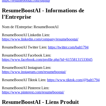
https://resumebootai.com/signup
ResumeBoostAI - Informations de
l'Entreprise
Nom de l'Entreprise
:
ResumeBoostAI
ResumeBoostAI
Linkedin
Lien
:
https://www.linkedin.com/company/resumeboostai/
ResumeBoostAI
Twitter
Lien
:
https://twitter.com/balt1794
ResumeBoostAI
Facebook
Lien
:
https://www.facebook.com/profile.php?id=61558131533045
ResumeBoostAI
Instagram
Lien
:
https://www.instagram.com/resumeboostai/
ResumeBoostAI
Tiktok
Lien
:
https://www.tiktok.com/@balt1794
ResumeBoostAI
Pinterest
Lien
:
https://www.pinterest.com/resumeboostai/
ResumeBoostAI - Liens Produit