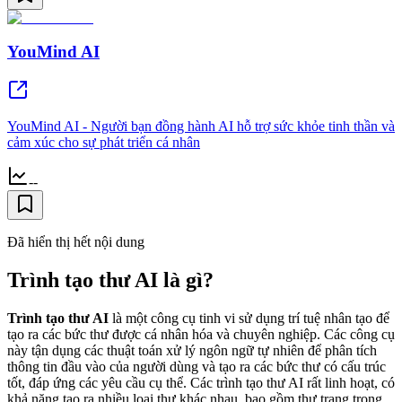
YouMind AI
YouMind AI - Người bạn đồng hành AI hỗ trợ sức khỏe tinh thần và
cảm xúc cho sự phát triển cá nhân
--
Đã hiển thị hết nội dung
Trình tạo thư AI là gì?
Trình tạo thư AI
là một công cụ tinh vi sử dụng trí tuệ nhân tạo để
tạo ra các bức thư được cá nhân hóa và chuyên nghiệp. Các công cụ
này tận dụng các thuật toán xử lý ngôn ngữ tự nhiên để phân tích
thông tin đầu vào của người dùng và tạo ra các bức thư có cấu trúc
tốt, đáp ứng các yêu cầu cụ thể. Các trình tạo thư AI rất linh hoạt, có
khả năng tạo ra nhiều loại thư khác nhau, bao gồm thư trang trọng,