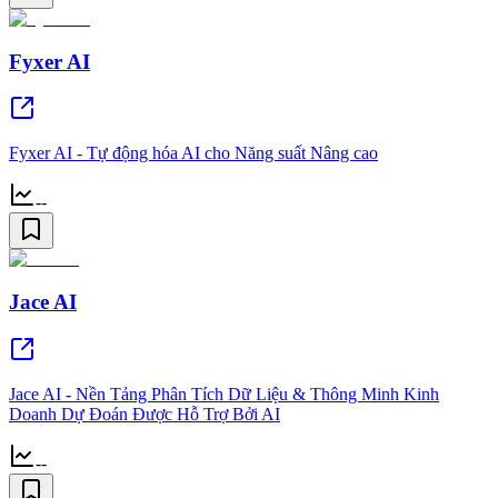
Fyxer AI
Fyxer AI - Tự động hóa AI cho Năng suất Nâng cao
--
Jace AI
Jace AI - Nền Tảng Phân Tích Dữ Liệu & Thông Minh Kinh
Doanh Dự Đoán Được Hỗ Trợ Bởi AI
--