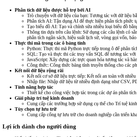
Phân tích dữ liệu được hỗ trợ bởi AI
Trò chuyện với dữ liệu của bạn: Tương tác với dữ liệu bằ
Phân tích AI: Tận dụng AI để thực hiện phân tích phức t
Tạo biểu đồ AI: Tạo và chỉnh sửa nhiều loại biểu đồ bằn
Thông tin dựa trên câu lệnh: Sử dụng các câu lệnh có sẵn
phân tích ngân sách, hiệu suất lịch sử, vòng gọi vốn, báo
Thực thi mã trong các ô bảng tính
Python: Thực thi mã Python trực tiếp trong ô để phân tíc
SQL: Tạo và thực thi các truy vấn SQL để tương tác với 
JavaScript: Xây dựng các trực quan hóa tương tác và hà
Công thức: Công thức bảng tính truyền thống cho các phé
Kết nối dữ liệu rộng rãi
Kết nối cơ sở dữ liệu trực tiếp: Kết nối an toàn với 
Nhập file: Nhập dữ liệu từ nhiều định dạng như CSV, PD
Tính năng hợp tác
Thiết kế cho công việc hợp tác trong các dự án phân tích 
Giải pháp trí tuệ kinh doanh
Cung cấp các trường hợp sử dụng cụ thể cho Trí tuệ kin
Tùy chọn tự lưu trữ
Cung cấp cổng tự lưu trữ cho doanh nghiệp cần triển khai
Lợi ích dành cho người dùng