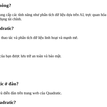
không?
ng cấp các tính năng như phân tích dữ liệu dựa trên AI, trực quan hóa
dụng tài chính.
dratic?
thao tác và phân tích dữ liệu linh hoạt và mạnh mẽ.
ủa bạn được lưu trữ an toàn và bảo mật.
tic ở đâu?
và diễn đàn trên trang web của Quadratic.
adratic?