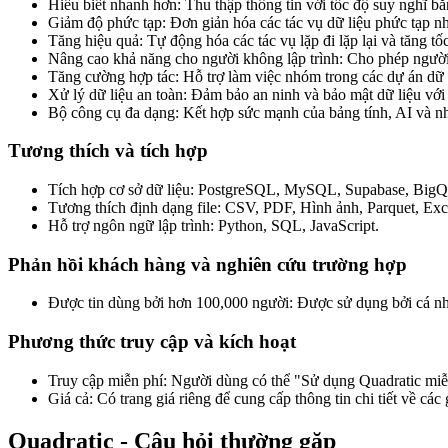
Hiểu biết nhanh hơn: Thu thập thông tin với tốc độ suy nghĩ bằ
Giảm độ phức tạp: Đơn giản hóa các tác vụ dữ liệu phức tạp nh
Tăng hiệu quả: Tự động hóa các tác vụ lặp đi lặp lại và tăng tốc
Nâng cao khả năng cho người không lập trình: Cho phép người 
Tăng cường hợp tác: Hỗ trợ làm việc nhóm trong các dự án dữ 
Xử lý dữ liệu an toàn: Đảm bảo an ninh và bảo mật dữ liệu v
Bộ công cụ đa dạng: Kết hợp sức mạnh của bảng tính, AI và nh
Tương thích và tích hợp
Tích hợp cơ sở dữ liệu: PostgreSQL, MySQL, Supabase, Big
Tương thích định dạng file: CSV, PDF, Hình ảnh, Parquet, Exc
Hỗ trợ ngôn ngữ lập trình: Python, SQL, JavaScript.
Phản hồi khách hàng và nghiên cứu trường hợp
Được tin dùng bởi hơn 100,000 người: Được sử dụng bởi cá nhâ
Phương thức truy cập và kích hoạt
Truy cập miễn phí: Người dùng có thể "Sử dụng Quadratic miễ
Giá cả: Có trang giá riêng để cung cấp thông tin chi tiết về các
Quadratic - Câu hỏi thường gặp