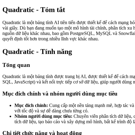
Quadratic - Tóm tắt
Quadratic là một bảng tính AI tiên tiến được thiết kế để cách mạng h
vài giây. Dù bạn đang muốn tạo một mô hình tài chính, phân tích xu h
nguồn dữ liệu khác nhau, bao gồm PostgreSQL, MySQL và Snowflake, gi
quyết định tốt hơn trong nhiều lĩnh vực khác nhau.
Quadratic - Tính năng
Tổng quan
Quadratic là một bảng tính được trang bị AI, được thiết kế để cách mạ
SQL, JavaScript) và kết nối trực tiếp cơ sở dữ liệu, giúp người dùng 
Mục đích chính và nhóm người dùng mục tiêu
Mục đích chính:
Cung cấp một nền tảng mạnh mẽ, hợp tác và đư
với tốc độ và sự dễ dàng chưa từng có.
Nhóm người dùng mục tiêu:
Chuyên viên phân tích dữ liệu, 
tích dữ liệu, tạo báo cáo và xây dựng mô hình, bất kể trình độ lậ
Chi tiết chức năng và hoạt động