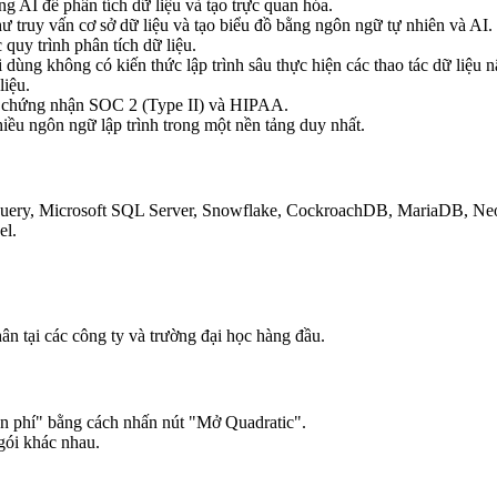
ng AI để phân tích dữ liệu và tạo trực quan hóa.
ư truy vấn cơ sở dữ liệu và tạo biểu đồ bằng ngôn ngữ tự nhiên và AI.
 quy trình phân tích dữ liệu.
dùng không có kiến thức lập trình sâu thực hiện các thao tác dữ liệu 
liệu.
ới chứng nhận SOC 2 (Type II) và HIPAA.
iều ngôn ngữ lập trình trong một nền tảng duy nhất.
Query, Microsoft SQL Server, Snowflake, CockroachDB, MariaDB, Ne
el.
n tại các công ty và trường đại học hàng đầu.
n phí" bằng cách nhấn nút "Mở Quadratic".
 gói khác nhau.