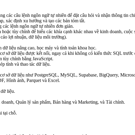
ng các câu lệnh ngôn ngữ tự nhiên để đặt câu hỏi và nhận thông tin chi 
ạp, xác định xu hướng và tạo các bản tóm tắt.
g các lệnh ngôn ngữ tự nhiên đơn giản.
 hoặc tùy chỉnh để hiểu các khía cạnh khác nhau về kinh doanh, cuộc s
 cáo lợi nhuận, dữ liệu môi trường).
h dữ liệu nâng cao, học máy và tính toán khoa học.
cơ sở dữ liệu được kết nối, ngay cả khi không có kiến thức SQL trước 
m tùy chỉnh bằng JavaScript.
p tính và thao tác dữ liệu.
nhiều cơ sở dữ liệu như PostgreSQL, MySQL, Supabase, BigQuery, Mic
F, Hình ảnh, Parquet và Excel.
dữ liệu.
h doanh, Quản lý sản phẩm, Bán hàng và Marketing, và Tài chính.
 tại chỗ.