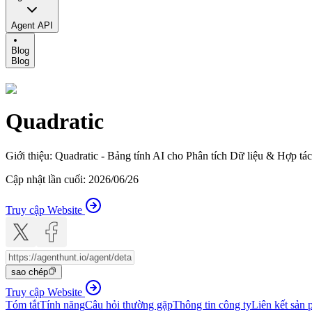
Agent API
Blog
Blog
Quadratic
Giới thiệu
:
Quadratic - Bảng tính AI cho Phân tích Dữ liệu & Hợp t
Cập nhật lần cuối
:
2026/06/26
Truy cập Website
sao chép
Truy cập Website
Tóm tắt
Tính năng
Câu hỏi thường gặp
Thông tin công ty
Liên kết sản