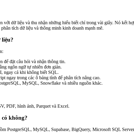
 với dữ liệu và thu nhận những hiểu biết chỉ trong vài giây. Nó kết hợ
để phân tích dữ liệu và thông minh kinh doanh mạnh mẽ.
 liệu?
n:
 để đặt câu hỏi và nhận thông tin.
bằng ngôn ngữ tự nhiên đơn giản.
I, ngay cả khi không biết SQL.
ipt ngay trong các ô bảng tính để phân tích nâng cao.
ừ PostgreSQL, MySQL, Snowflake và nhiều nguồn khác.
SV, PDF, hình ảnh, Parquet và Excel.
ện có không?
 bao gồm PostgreSQL, MySQL, Supabase, BigQuery, Microsoft SQL Ser