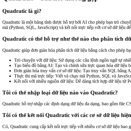
Quadratic là gì?
Quadratic là một bảng tính được hỗ trợ bởi AI cho phép bạn trò chuyện
mã (Python, SQL, JavaScript) và kết nối trực tiếp với cơ sở dữ liệu 
Quadratic có thể hỗ trợ như thế nào cho phân tích dữ
Quadratic giúp đơn giản hóa phân tích dữ liệu bằng cách cho phép bạ
Trò chuyện với dữ liệu: Sử dụng các câu lệnh ngôn ngữ tự nhiên
Tạo biểu đồ bằng AI: Tạo và chỉnh sửa trực quan hóa dữ liệu 
Đơn giản hóa truy vấn cơ sở dữ liệu: Tạo truy vấn SQL bằng A
Thực thi mã trực tiếp: Viết và chạy mã Python, SQL và JavaScr
Kết nối với nhiều nguồn dữ liệu: Dễ dàng tích hợp dữ liệu t
Tôi có thể nhập loại dữ liệu nào vào Quadratic?
Quadratic hỗ trợ nhập các định dạng dữ liệu đa dạng, bao gồm file C
Tôi có thể kết nối Quadratic với các cơ sở dữ liệu hi
Có, Quadratic cung cấp kết nối trực tiếp với nhiều cơ sở dữ liệu