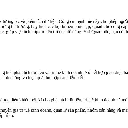
óa tương tác và phân tích dữ liệu. Công cụ mạnh mẽ này cho phép người 
ướng thị trường, hay hiểu các bộ dữ liệu phức tạp, Quadratic cung cấp
úp việc tích hợp dữ liệu trở nên dễ dàng. Với Quadratic, bạn có thể b
ng hóa phân tích dữ liệu và trí tuệ kinh doanh. Nó kết hợp giao diện bả
nhanh chóng và hiệu quả thu thập các hiểu biết.
ợc điều khiển bởi AI cho phân tích dữ liệu, trí tuệ kinh doanh và mô h
chuyên gia trí tuệ kinh doanh, quản lý sản phẩm, nhóm bán hàng và mar
p trình.