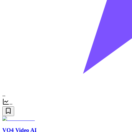
--
--
VO4 Video AI