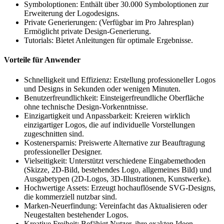
Symboloptionen: Enthält über 30.000 Symboloptionen zur
Erweiterung der Logodesigns.
Private Generierungen: (Verfügbar im Pro Jahresplan)
Ermöglicht private Design-Generierung.
Tutorials: Bietet Anleitungen für optimale Ergebnisse.
Vorteile für Anwender
Schnelligkeit und Effizienz: Erstellung professioneller Logos
und Designs in Sekunden oder wenigen Minuten.
Benutzerfreundlichkeit: Einsteigerfreundliche Oberfläche
ohne technische Design-Vorkenntnisse.
Einzigartigkeit und Anpassbarkeit: Kreieren wirklich
einzigartiger Logos, die auf individuelle Vorstellungen
zugeschnitten sind.
Kostenersparnis: Preiswerte Alternative zur Beauftragung
professioneller Designer.
Vielseitigkeit: Unterstützt verschiedene Eingabemethoden
(Skizze, 2D-Bild, bestehendes Logo, allgemeines Bild) und
Ausgabetypen (2D-Logos, 3D-Illustrationen, Kunstwerke).
Hochwertige Assets: Erzeugt hochauflösende SVG-Designs,
die kommerziell nutzbar sind.
Marken-Neuerfindung: Vereinfacht das Aktualisieren oder
Neugestalten bestehender Logos.
Kreative Freiheit: Befähigt Nutzer, ihre exakten Ideen