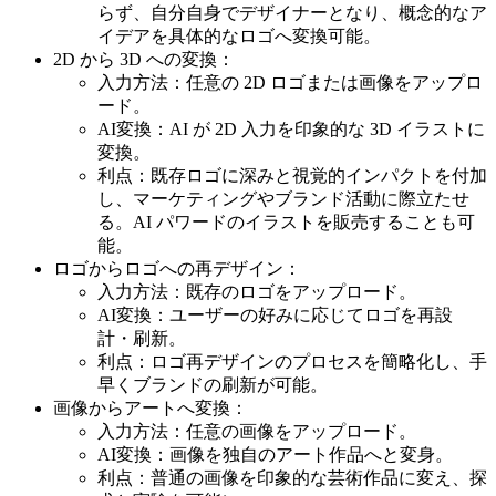
らず、自分自身でデザイナーとなり、概念的なア
イデアを具体的なロゴへ変換可能。
2D から 3D への変換：
入力方法：任意の 2D ロゴまたは画像をアップロ
ード。
AI変換：AI が 2D 入力を印象的な 3D イラストに
変換。
利点：既存ロゴに深みと視覚的インパクトを付加
し、マーケティングやブランド活動に際立たせ
る。AI パワードのイラストを販売することも可
能。
ロゴからロゴへの再デザイン：
入力方法：既存のロゴをアップロード。
AI変換：ユーザーの好みに応じてロゴを再設
計・刷新。
利点：ロゴ再デザインのプロセスを簡略化し、手
早くブランドの刷新が可能。
画像からアートへ変換：
入力方法：任意の画像をアップロード。
AI変換：画像を独自のアート作品へと変身。
利点：普通の画像を印象的な芸術作品に変え、探