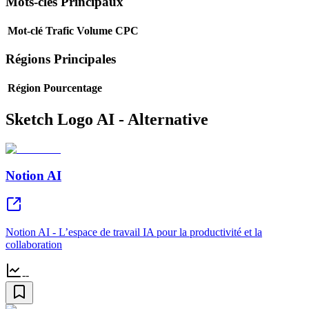
Mots-clés Principaux
Mot-clé
Trafic
Volume
CPC
Régions Principales
Région
Pourcentage
Sketch Logo AI - Alternative
Notion AI
Notion AI - L’espace de travail IA pour la productivité et la
collaboration
--