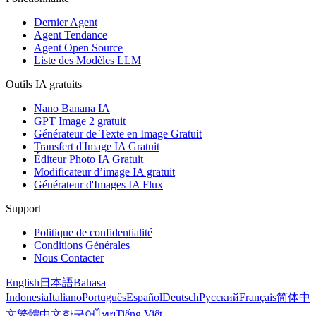
Dernier Agent
Agent Tendance
Agent Open Source
Liste des Modèles LLM
Outils IA gratuits
Nano Banana IA
GPT Image 2 gratuit
Générateur de Texte en Image Gratuit
Transfert d'Image IA Gratuit
Éditeur Photo IA Gratuit
Modificateur d’image IA gratuit
Générateur d'Images IA Flux
Support
Politique de confidentialité
Conditions Générales
Nous Contacter
English
日本語
Bahasa
Indonesia
Italiano
Português
Español
Deutsch
Русский
Français
简体中
文
繁體中文
한국어
ไทย
Tiếng Việt