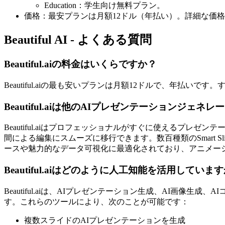
Education：学生向け無料プラン。
価格：最安プランは月額12ドル（年払い）。詳細な価
Beautiful AI - よくある質問
Beautiful.aiの料金はいくらですか？
Beautiful.aiの最も安いプランは月額12ドルで、年払
Beautiful.aiは他のAIプレゼンテーションジェ
Beautiful.aiはプロフェッショナルがすぐに使えるプレゼ
間による編集にスムーズに移行できます。数百種類のSmart
ースや魅力的なデータ可視化に最適化されており、アニメー
Beautiful.aiはどのように人工知能を活用していま
Beautiful.aiは、AIプレゼンテーション生成、AI画
す。これらのツールにより、次のことが可能です：
複数スライドのAIプレゼンテーションを生成