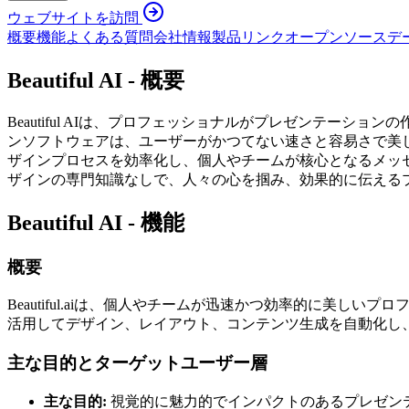
ウェブサイトを訪問
概要
機能
よくある質問
会社情報
製品リンク
オープンソース
デ
Beautiful AI - 概要
Beautiful AIは、プロフェッショナルがプレゼンテー
ンソフトウェアは、ユーザーがかつてない速さと容易さで美しく、効果的な
ザインプロセスを効率化し、個人やチームが核心となるメッ
ザインの専門知識なしで、人々の心を掴み、効果的に伝える
Beautiful AI - 機能
概要
Beautiful.aiは、個人やチームが迅速かつ効率的に美
活用してデザイン、レイアウト、コンテンツ生成を自動化し
主な目的とターゲットユーザー層
主な目的:
視覚的に魅力的でインパクトのあるプレゼン