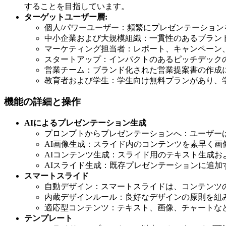
することを目指しています。
ターゲットユーザー層:
個人/パワーユーザー：頻繁にプレゼンテーショ
中小企業および大規模組織：一貫性のあるブラン
マーケティング担当者：レポート、キャンペーン
スタートアップ：インパクトのあるピッチデック
営業チーム：ブランド化された営業提案書の作成
教育者および学生：学生向け無料プランがあり、
機能の詳細と操作
AIによるプレゼンテーション生成
プロンプトからプレゼンテーションへ：ユーザー
AI画像生成：スライド内のコンテンツを素早く画
AIコンテンツ生成：スライド用のテキスト生成お
AIスライド生成：既存プレゼンテーションに追加
スマートスライド
自動デザイン：スマートスライドは、コンテンツ
内蔵デザインルール：良好なデザインの原則を組
適応型コンテンツ：テキスト、画像、チャートな
テンプレート