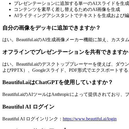
プレゼンテーションに追加する単一のAIスライドを生
コンテンツを素早く差し替えるためのAI画像を生成
AIライティングアシスタントでテキストを生成および
自分の画像をデッキに追加できますか？
はい。Beautiful.aiのAI生成画像メーカー機能に加
オフラインでプレゼンテーションを共有できますか
はい。Beautiful.aiのデスクトッププレーヤーを使えば、
よびPPTX）、Googleスライド、PDF形式でエクスポート
Beautiful.aiはChatGPTを使用していますか？
Beautiful.aiのAIツールはAnthropicによって提
Beautiful AI ログイン
Beautiful AI ログインリンク：
https://www.beautiful.ai/login