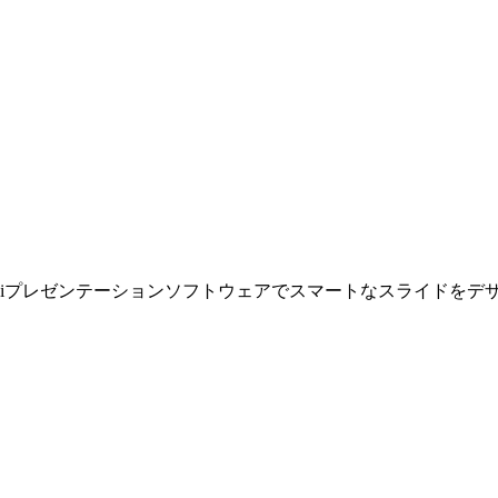
eautiful.aiプレゼンテーションソフトウェアでスマートなスライドを