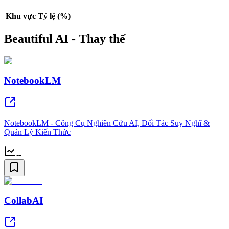
Khu vực
Tỷ lệ (%)
Beautiful AI - Thay thế
NotebookLM
NotebookLM - Công Cụ Nghiên Cứu AI, Đối Tác Suy Nghĩ &
Quản Lý Kiến Thức
--
CollabAI