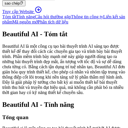
sao chép
Truy cập Website
Tóm tắt
Tính năng
Câu hỏi thường gặp
Thông tin công ty
Liên kết sản
phẩm
Mã nguồn mở
Phân tích dữ liệu
Beautiful AI - Tóm tắt
Beautiful AI là một công cụ tạo bài thuyết trình AI sáng tạo được
thiết kế để thay đổi cách các chuyên gia tạo và trình bày bài thuyết
trình. Phần mềm trình bày mạnh mẽ này giúp người dùng tạo ra
những bài thuyết trình đẹp mắt, ấn tượng với tốc độ và sự dễ dàng
chưa từng có. Bằng cách tận dụng trí tuệ nhân tạo, Beautiful AI đơn
giản hóa quy trình thiết kế, cho phép cá nhân và nhóm tập trung vào
thông điệp cốt lõi trong khi nền tảng xử lý phần thẩm mỹ hình ảnh.
Đây là giải pháp lý tưởng cho bất kỳ ai muốn thiết kế bài thuyết
trình thu hút và truyền đạt hiệu quả, mà không cần phải bỏ ra nhiều
thời gian hay có kỹ năng thiết kế chuyên sâu.
Beautiful AI - Tính năng
Tổng quan