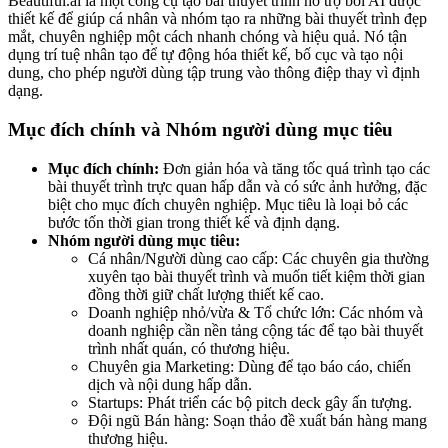
Beautiful.ai là một công cụ tạo bài thuyết trình hỗ trợ bởi AI được
thiết kế để giúp cá nhân và nhóm tạo ra những bài thuyết trình đẹp
mắt, chuyên nghiệp một cách nhanh chóng và hiệu quả. Nó tận
dụng trí tuệ nhân tạo để tự động hóa thiết kế, bố cục và tạo nội
dung, cho phép người dùng tập trung vào thông điệp thay vì định
dạng.
Mục đích chính và Nhóm người dùng mục tiêu
Mục đích chính:
Đơn giản hóa và tăng tốc quá trình tạo các
bài thuyết trình trực quan hấp dẫn và có sức ảnh hưởng, đặc
biệt cho mục đích chuyên nghiệp. Mục tiêu là loại bỏ các
bước tốn thời gian trong thiết kế và định dạng.
Nhóm người dùng mục tiêu:
Cá nhân/Người dùng cao cấp: Các chuyên gia thường
xuyên tạo bài thuyết trình và muốn tiết kiệm thời gian
đồng thời giữ chất lượng thiết kế cao.
Doanh nghiệp nhỏ/vừa & Tổ chức lớn: Các nhóm và
doanh nghiệp cần nền tảng cộng tác để tạo bài thuyết
trình nhất quán, có thương hiệu.
Chuyên gia Marketing: Dùng để tạo báo cáo, chiến
dịch và nội dung hấp dẫn.
Startups: Phát triển các bộ pitch deck gây ấn tượng.
Đội ngũ Bán hàng: Soạn thảo đề xuất bán hàng mang
thương hiệu.