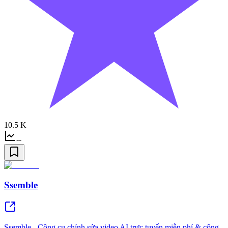
10.5 K
--
Ssemble
Ssemble - Công cụ chỉnh sửa video AI trực tuyến miễn phí & công