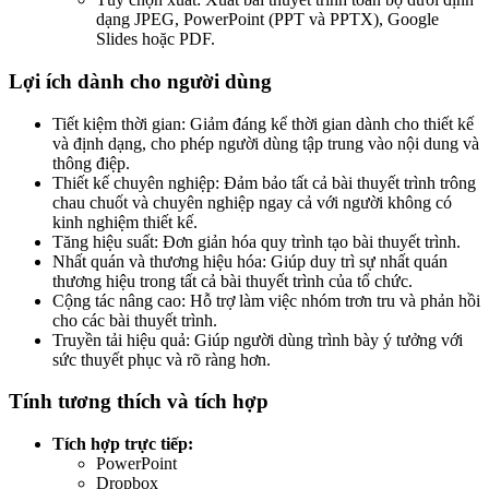
dạng JPEG, PowerPoint (PPT và PPTX), Google
Slides hoặc PDF.
Lợi ích dành cho người dùng
Tiết kiệm thời gian: Giảm đáng kể thời gian dành cho thiết kế
và định dạng, cho phép người dùng tập trung vào nội dung và
thông điệp.
Thiết kế chuyên nghiệp: Đảm bảo tất cả bài thuyết trình trông
chau chuốt và chuyên nghiệp ngay cả với người không có
kinh nghiệm thiết kế.
Tăng hiệu suất: Đơn giản hóa quy trình tạo bài thuyết trình.
Nhất quán và thương hiệu hóa: Giúp duy trì sự nhất quán
thương hiệu trong tất cả bài thuyết trình của tổ chức.
Cộng tác nâng cao: Hỗ trợ làm việc nhóm trơn tru và phản hồi
cho các bài thuyết trình.
Truyền tải hiệu quả: Giúp người dùng trình bày ý tưởng với
sức thuyết phục và rõ ràng hơn.
Tính tương thích và tích hợp
Tích hợp trực tiếp:
PowerPoint
Dropbox