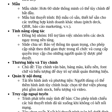
Mẫu
Mẫu slide: Hơn 60 slide thông minh có thể tùy chỉnh để
bắt đầu.
Mẫu bài thuyết trình: Bộ mẫu có sẵn, thiết kế sẵn cho
các trường hợp kinh doanh khác nhau (pitch deck,
QBR, báo cáo marketing, v.v.).
Tính năng cộng tác
Đồng bộ nhóm: Hỗ trợ làm việc nhóm trên các deck
ngay trong nền tảng.
Slide chia sẻ: Bảo vệ thông tin quan trọng, cho phép
cập nhật theo thời gian thực trong tổ chức và cung cấp
quyền truy cập cho những người quản lý được phê
duyệt.
Thương hiệu và Tùy chỉnh
Chủ đề: Tùy chỉnh văn bản, bảng màu, kiểu nền, font
chữ và biểu tượng để duy trì sự nhất quán thương hiệu.
Quản lý nội dung
Tải lên hình ảnh và phương tiện: Người dùng có thể
thêm hình ảnh tùy chỉnh hoặc chọn từ thư viện phong
phú gồm ảnh stock, biểu tượng và video.
Truy cập ngoại tuyến
Trình phát trên máy tính để bàn: Cho phép trình chiếu
các bài thuyết trình đã tải xuống khi không có kết nối
mạng.
Tùy chọn xuất: Xuất bài thuyết trình toàn bộ dưới định