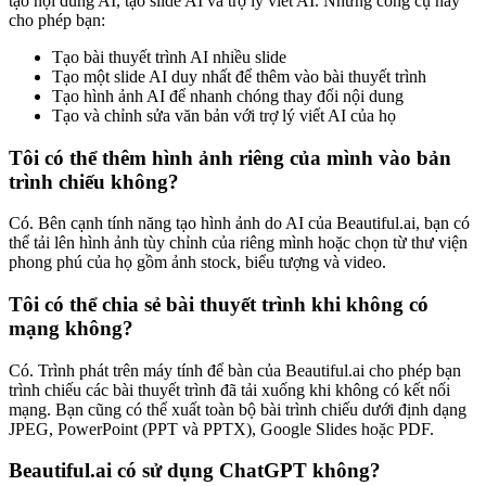
tạo nội dung AI, tạo slide AI và trợ lý viết AI. Những công cụ này
cho phép bạn:
Tạo bài thuyết trình AI nhiều slide
Tạo một slide AI duy nhất để thêm vào bài thuyết trình
Tạo hình ảnh AI để nhanh chóng thay đổi nội dung
Tạo và chỉnh sửa văn bản với trợ lý viết AI của họ
Tôi có thể thêm hình ảnh riêng của mình vào bản
trình chiếu không?
Có. Bên cạnh tính năng tạo hình ảnh do AI của Beautiful.ai, bạn có
thể tải lên hình ảnh tùy chỉnh của riêng mình hoặc chọn từ thư viện
phong phú của họ gồm ảnh stock, biểu tượng và video.
Tôi có thể chia sẻ bài thuyết trình khi không có
mạng không?
Có. Trình phát trên máy tính để bàn của Beautiful.ai cho phép bạn
trình chiếu các bài thuyết trình đã tải xuống khi không có kết nối
mạng. Bạn cũng có thể xuất toàn bộ bài trình chiếu dưới định dạng
JPEG, PowerPoint (PPT và PPTX), Google Slides hoặc PDF.
Beautiful.ai có sử dụng ChatGPT không?