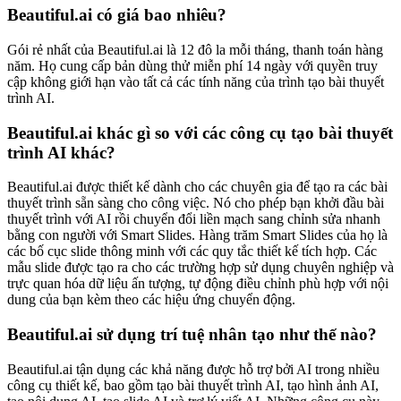
Beautiful.ai có giá bao nhiêu?
Gói rẻ nhất của Beautiful.ai là 12 đô la mỗi tháng, thanh toán hàng
năm. Họ cung cấp bản dùng thử miễn phí 14 ngày với quyền truy
cập không giới hạn vào tất cả các tính năng của trình tạo bài thuyết
trình AI.
Beautiful.ai khác gì so với các công cụ tạo bài thuyết
trình AI khác?
Beautiful.ai được thiết kế dành cho các chuyên gia để tạo ra các bài
thuyết trình sẵn sàng cho công việc. Nó cho phép bạn khởi đầu bài
thuyết trình với AI rồi chuyển đổi liền mạch sang chỉnh sửa nhanh
bằng con người với Smart Slides. Hàng trăm Smart Slides của họ là
các bố cục slide thông minh với các quy tắc thiết kế tích hợp. Các
mẫu slide được tạo ra cho các trường hợp sử dụng chuyên nghiệp và
trực quan hóa dữ liệu ấn tượng, tự động điều chỉnh phù hợp với nội
dung của bạn kèm theo các hiệu ứng chuyển động.
Beautiful.ai sử dụng trí tuệ nhân tạo như thế nào?
Beautiful.ai tận dụng các khả năng được hỗ trợ bởi AI trong nhiều
công cụ thiết kế, bao gồm tạo bài thuyết trình AI, tạo hình ảnh AI,