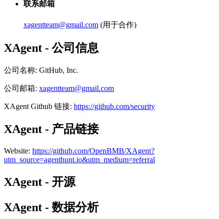
联系邮箱
xagentteam@gmail.com
(用于合作)
XAgent - 公司信息
公司名称
:
GitHub, Inc.
公司邮箱
:
xagentteam@gmail.com
XAgent
Github
链接
:
https://github.com/security
XAgent - 产品链接
Website
:
https://github.com/OpenBMB/XAgent?
utm_source=agenthunt.io&utm_medium=referral
XAgent - 开源
XAgent - 数据分析