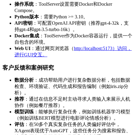
操作系统
：ToolServer设置需要Docker和Docker
Compose。
Python版本
：需要Python >= 3.10。
API密钥
：可配置OpenAI API密钥（推荐gpt-4-32k，支
持gpt-4和gpt-3.5-turbo-16k）。
Docker集成
：ToolServer作为Docker容器运行，提供一个
自包含的环境。
Web UI
：通过网页浏览器（
http://localhost:5173）访问，
进行GUI交互。
客户反馈和案例研究
数据分析
：成功帮助用户进行复杂数据分析，包括数据
检查、环境验证、代码生成和报告编制（例如iris.zip分
析）。
推荐
：通过在信息不足时主动寻求人类输入来展示人机
协作（例如餐厅推荐）。
模型训练
：能够执行复杂任务，例如训练机器学习模型
（例如训练BERT模型进行电影评论情感分析）。
评估
：在50多个真实复杂任务的人类偏好评估中，
XAgent表现优于AutoGPT，这些任务分为搜索和报告、