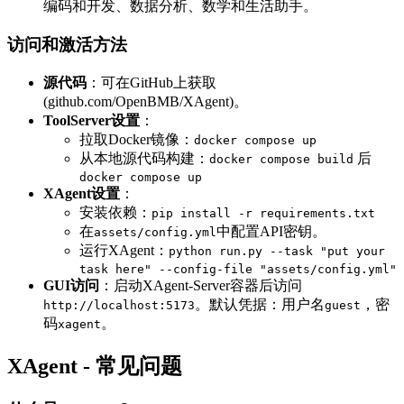
编码和开发、数据分析、数学和生活助手。
访问和激活方法
源代码
：可在GitHub上获取
(github.com/OpenBMB/XAgent)。
ToolServer设置
：
拉取Docker镜像：
docker compose up
从本地源代码构建：
后
docker compose build
docker compose up
XAgent设置
：
安装依赖：
pip install -r requirements.txt
在
中配置API密钥。
assets/config.yml
运行XAgent：
python run.py --task "put your
task here" --config-file "assets/config.yml"
GUI访问
：启动XAgent-Server容器后访问
。默认凭据：用户名
，密
http://localhost:5173
guest
码
。
xagent
XAgent - 常见问题