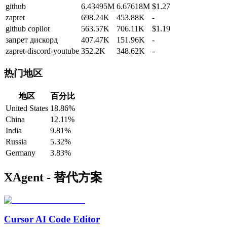
github
6.43495M
6.67618M
$1.27
zapret
698.24K
453.88K
-
github copilot
563.57K
706.11K
$1.19
запрет дискорд
407.47K
151.96K
-
zapret-discord-youtube
352.2K
348.62K
-
热门地区
地区
百分比
United States
18.86%
China
12.11%
India
9.81%
Russia
5.32%
Germany
3.83%
XAgent - 替代方案
Cursor AI Code Editor