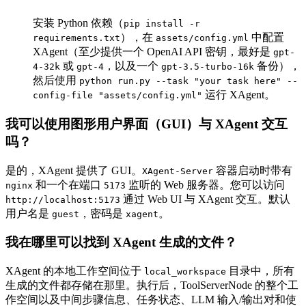
安装 Python 依赖（
pip install -r
），在
中配置
requirements.txt
assets/config.yml
XAgent（至少提供一个 OpenAI API 密钥，最好是
gpt-
或
，以及一个
备份），
4-32k
gpt-4
gpt-3.5-turbo-16k
然后使用
python run.py --task "your task here" --
运行 XAgent。
config-file "assets/config.yml"
我可以使用图形用户界面（GUI）与 XAgent 交互
吗？
是的，XAgent 提供了 GUI。
容器启动时带有
XAgent-Server
和一个在端口
监听的 Web 服务器。您可以访问
nginx
5173
通过 Web UI 与 XAgent 交互。默认
http://localhost:5173
用户名是
，密码是
。
guest
xagent
我在哪里可以找到 XAgent 生成的文件？
XAgent 的本地工作空间位于
目录中，所有
local_workspace
生成的文件都存储在那里。执行后，ToolServerNode 的整个工
作空间以及中间步骤信息、任务状态、LLM 输入/输出对和使