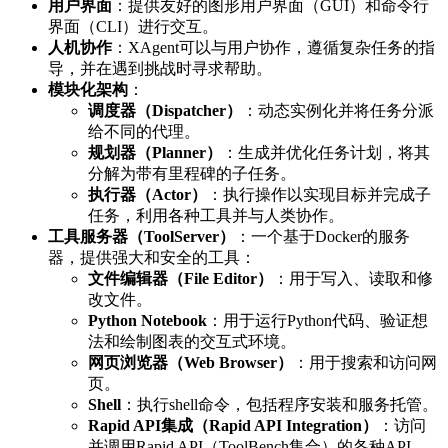
用户界面
：提供友好的图形用户界面（GUI）和命令行
界面（CLI）进行交互。
人机协作
：XAgent可以与用户协作，遵循复杂任务的指
导，并在遇到挑战时寻求帮助。
模块化架构
：
调度器（Dispatcher）
：动态实例化并将任务分派
给不同的代理。
规划器（Planner）
：生成并优化任务计划，将其
分解为带有里程碑的子任务。
执行器（Actor）
：执行操作以实现目标并完成子
任务，利用各种工具并与人类协作。
工具服务器（ToolServer）
：一个基于Docker的服务
器，提供强大和安全的工具：
文件编辑器（File Editor）
：用于写入、读取和修
改文件。
Python Notebook
：用于运行Python代码、验证想
法和绘制图表的交互式环境。
网页浏览器（Web Browser）
：用于搜索和访问网
页。
Shell
：执行shell命令，包括程序安装和服务托管。
Rapid API集成（Rapid API Integration）
：访问
并调用Rapid API（ToolBench集合）的各种API。