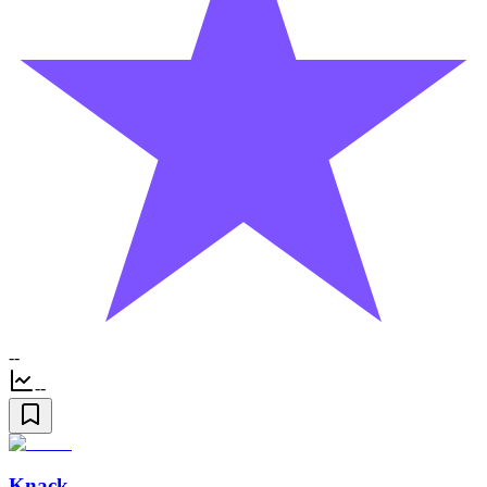
--
--
Knack