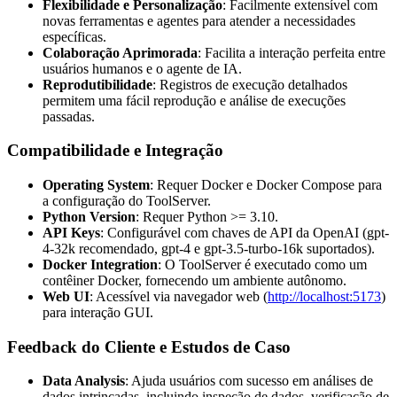
Flexibilidade e Personalização
: Facilmente extensível com
novas ferramentas e agentes para atender a necessidades
específicas.
Colaboração Aprimorada
: Facilita a interação perfeita entre
usuários humanos e o agente de IA.
Reprodutibilidade
: Registros de execução detalhados
permitem uma fácil reprodução e análise de execuções
passadas.
Compatibilidade e Integração
Operating System
: Requer Docker e Docker Compose para
a configuração do ToolServer.
Python Version
: Requer Python >= 3.10.
API Keys
: Configurável com chaves de API da OpenAI (gpt-
4-32k recomendado, gpt-4 e gpt-3.5-turbo-16k suportados).
Docker Integration
: O ToolServer é executado como um
contêiner Docker, fornecendo um ambiente autônomo.
Web UI
: Acessível via navegador web (
http://localhost:5173
)
para interação GUI.
Feedback do Cliente e Estudos de Caso
Data Analysis
: Ajuda usuários com sucesso em análises de
dados intrincadas, incluindo inspeção de dados, verificação de