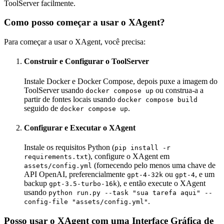
ToolServer facilmente.
Como posso começar a usar o XAgent?
Para começar a usar o XAgent, você precisa:
Construir e Configurar o ToolServer
Instale Docker e Docker Compose, depois puxe a imagem do
ToolServer usando
ou construa-a a
docker compose up
partir de fontes locais usando
docker compose build
seguido de
.
docker compose up
Configurar e Executar o XAgent
Instale os requisitos Python (
pip install -r
), configure o XAgent em
requirements.txt
(fornecendo pelo menos uma chave de
assets/config.yml
API OpenAI, preferencialmente
ou
, e um
gpt-4-32k
gpt-4
backup
), e então execute o XAgent
gpt-3.5-turbo-16k
usando
python run.py --task "sua tarefa aqui" --
.
config-file "assets/config.yml"
Posso usar o XAgent com uma Interface Gráfica de