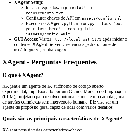
XAgent Setup
:
Instalar requisitos:
pip install -r
requirements.txt
Configurar chaves de API em
.
assets/config.yml
Executar o XAgent:
python run.py --task "put
your task here" --config-file
"assets/config.yml"
GUI Access
: Visitar
após iniciar o
http://localhost:5173
contêiner XAgent-Server. Credenciais padrão: nome de
usuário
, senha
.
guest
xagent
XAgent - Perguntas Frequentes
O que é XAgent?
XAgent é um agente de IA autônomo de código aberto,
experimental, impulsionado por um Grande Modelo de Linguagem
(LLM), projetado para resolver automaticamente uma ampla gama
de tarefas complexas sem intervenção humana. Ele visa ser um
agente de propósito geral capaz de lidar com vários desafios.
Quais são as principais características do XAgent?
XAgent possui várias características-chave: