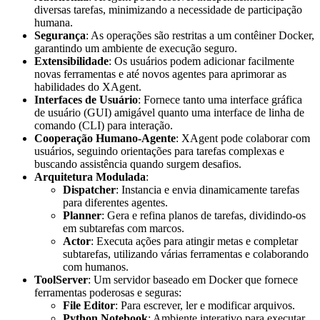
diversas tarefas, minimizando a necessidade de participação
humana.
Segurança
: As operações são restritas a um contêiner Docker,
garantindo um ambiente de execução seguro.
Extensibilidade
: Os usuários podem adicionar facilmente
novas ferramentas e até novos agentes para aprimorar as
habilidades do XAgent.
Interfaces de Usuário
: Fornece tanto uma interface gráfica
de usuário (GUI) amigável quanto uma interface de linha de
comando (CLI) para interação.
Cooperação Humano-Agente
: XAgent pode colaborar com
usuários, seguindo orientações para tarefas complexas e
buscando assistência quando surgem desafios.
Arquitetura Modulada
:
Dispatcher
: Instancia e envia dinamicamente tarefas
para diferentes agentes.
Planner
: Gera e refina planos de tarefas, dividindo-os
em subtarefas com marcos.
Actor
: Executa ações para atingir metas e completar
subtarefas, utilizando várias ferramentas e colaborando
com humanos.
ToolServer
: Um servidor baseado em Docker que fornece
ferramentas poderosas e seguras:
File Editor
: Para escrever, ler e modificar arquivos.
Python Notebook
: Ambiente interativo para executar