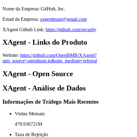
Nome da Empresa
:
GitHub, Inc.
Email da Empresa
:
xagentteam@gmail.com
XAgent
Github
Link
:
https://github.com/security
XAgent - Links do Produto
Website
:
https://github.com/OpenBMB/XAgent?
utm_source=agenthunt.io&utm_medium=referral
XAgent - Open Source
XAgent - Análise de Dados
Informações de Tráfego Mais Recentes
Visitas Mensais
479.936721M
Taxa de Rejeição