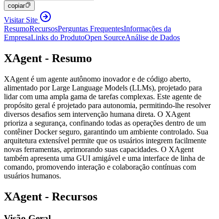
copiar
Visitar Site
Resumo
Recursos
Perguntas Frequentes
Informações da
Empresa
Links do Produto
Open Source
Análise de Dados
XAgent - Resumo
XAgent é um agente autônomo inovador e de código aberto,
alimentado por Large Language Models (LLMs), projetado para
lidar com uma ampla gama de tarefas complexas. Este agente de
propósito geral é projetado para autonomia, permitindo-lhe resolver
diversos desafios sem intervenção humana direta. O XAgent
prioriza a segurança, confinando todas as operações dentro de um
contêiner Docker seguro, garantindo um ambiente controlado. Sua
arquitetura extensível permite que os usuários integrem facilmente
novas ferramentas, aprimorando suas capacidades. O XAgent
também apresenta uma GUI amigável e uma interface de linha de
comando, promovendo interação e colaboração contínuas com
usuários humanos.
XAgent - Recursos
Visão Geral