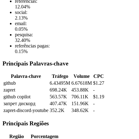
referências
:
12.04
%
social
:
2.13
%
email
:
0.05
%
pesquisa
:
32.40
%
referências pagas
:
0.15
%
Principais Palavras-chave
Palavra-chave
Tráfego
Volume
CPC
github
6.43495M
6.67618M
$1.27
zapret
698.24K
453.88K
-
github copilot
563.57K
706.11K
$1.19
запрет дискорд
407.47K
151.96K
-
zapret-discord-youtube
352.2K
348.62K
-
Principais Regiões
Região
Porcentagem