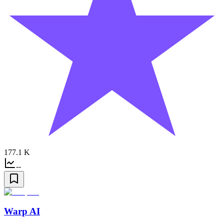
177.1 K
--
Warp AI