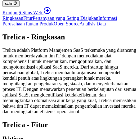
salin
Kunjungi Situs Web
Ringkasan
Fitur
Pertanyaan yang Sering Diajukan
Informasi
Perusahaan
Tautan Produk
Open Source
Analisis Data
Trelica - Ringkasan
Trelica adalah Platform Manajemen SaaS terkemuka yang dirancang
untuk memberdayakan tim IT dengan menyediakan alat
komprehensif untuk menemukan, mengoptimalkan, dan
mengotomatisasi aplikasi SaaS mereka. Dari startup hingga
perusahaan global, Trelica membantu organisasi memperoleh
kendali penuh atas lingkungan perangkat lunak mereka,
menghilangkan pengeluaran yang sia-sia, dan menyederhanakan
proses IT. Dengan menawarkan penemuan berkelanjutan dari semua
aplikasi SaaS, mengidentifikasi ketidakefisienan, dan
memungkinkan otomatisasi alur kerja yang kuat, Trelica memastikan
bahwa tim IT dapat memaksimalkan pengembalian investasi mereka
dan meningkatkan efisiensi operasional.
Trelica - Fitur
Ikhtisar