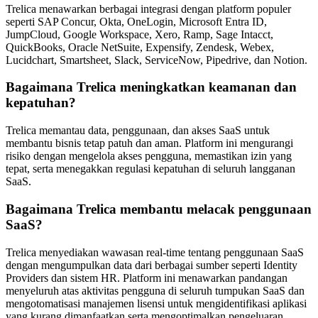
Trelica menawarkan berbagai integrasi dengan platform populer
seperti SAP Concur, Okta, OneLogin, Microsoft Entra ID,
JumpCloud, Google Workspace, Xero, Ramp, Sage Intacct,
QuickBooks, Oracle NetSuite, Expensify, Zendesk, Webex,
Lucidchart, Smartsheet, Slack, ServiceNow, Pipedrive, dan Notion.
Bagaimana Trelica meningkatkan keamanan dan
kepatuhan?
Trelica memantau data, penggunaan, dan akses SaaS untuk
membantu bisnis tetap patuh dan aman. Platform ini mengurangi
risiko dengan mengelola akses pengguna, memastikan izin yang
tepat, serta menegakkan regulasi kepatuhan di seluruh langganan
SaaS.
Bagaimana Trelica membantu melacak penggunaan
SaaS?
Trelica menyediakan wawasan real-time tentang penggunaan SaaS
dengan mengumpulkan data dari berbagai sumber seperti Identity
Providers dan sistem HR. Platform ini menawarkan pandangan
menyeluruh atas aktivitas pengguna di seluruh tumpukan SaaS dan
mengotomatisasi manajemen lisensi untuk mengidentifikasi aplikasi
yang kurang dimanfaatkan serta mengoptimalkan pengeluaran.